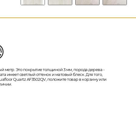
й метр. Это покрытие толщиной 3 мм, порода дерева -
а имеет светлый оттенок и матовый блеск. Для того,
afloor Quartz AF3502QV, положите товар в корзину или
личии.