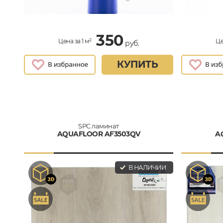
350
Цена за 1 м²
Це
руб.
КУПИТЬ
SPC ламинат
AQUAFLOOR AF3503QV
A
В НАЛИЧИИ