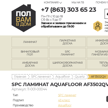
КОМПАНИЯ
МЫ НА ТВ
ПОЧЕМУ 
+7 (863) 303 65 23
Пн-Пт с 10 до 18
Сб-Вс с 11 до 17
Эк
Звонки и заявки принимаем и
ко
обрабатываем до 19:00
се
пе
ПАРКЕТНАЯ
ИНЖЕНЕ
ЛАМИНАТ
ДОСКА
ДОСК
ВИНИЛОВЫЙ
SPC
МОЗАИКА
ПОЛ
ЛАМИНАТ
ПАНЕЛИ ИЗ
АМБАРНАЯ
ШИРОКОФОРМАТНАЯ
ТЕПЛ
ДОСКА
ДОСКА
ПО
Главная
SPC ламинат
Aquafloor
Quartz
AF3502QV
SPC ЛАМИНАТ AQUAFLOOR AF3502Q
Артикул: 11-001-00044
Тип
SPC ламинат
Подтип
43 класс
Производство
Aquafloor