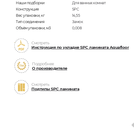
Наши подборки
Для ванных комнат
Конструкция
SPC
Вес упаковки, кг
14,55
Тип соединения
Замок
Объём упаковки, м3
0,008
Смотреть
Инструкция по укладке SPC ламината Aquafloor
Подробнее
О производителе
Смотреть
Подтипы SPC ламината