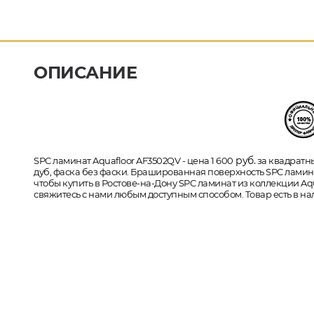
ОПИСАНИЕ
руб.
SPC ламинат Aquafloor AF3502QV - цена 1 600
за квадратны
дуб, фаска без фаски. Брашированная поверхность SPC ламинат
чтобы купить в Ростове-на-Дону SPC ламинат из коллекции Aqu
свяжитесь с нами любым доступным способом. Товар есть в на