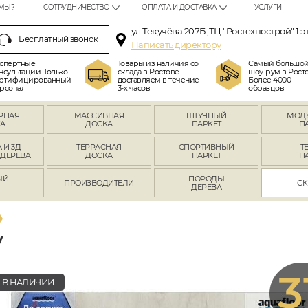
МЫ?
СОТРУДНИЧЕСТВО
ОПЛАТА И ДОСТАВКА
УСЛУГИ
ул.Текучёва 207Б ,ТЦ "Ростехнострой" 1 э
Бесплатный звонок
Написать директору
спертные
Товары из наличия со
Самый большо
нсультации. Только
склада в Ростове
шоу-рум в Росто
ртифицированный
доставляем в течение
Более 4000
рсонал
3-х часов
образцов
РНАЯ
МАССИВНАЯ
ШТУЧНЫЙ
МОД
А
ДОСКА
ПАРКЕТ
П
 И 3Д
ТЕРРАСНАЯ
СПОРТИВНЫЙ
Т
 ДЕРЕВА
ДОСКА
ПАРКЕТ
П
ЫЙ
ПОРОДЫ
ПРОИЗВОДИТЕЛИ
СК
Л
ДЕРЕВА
V
3
В НАЛИЧИИ