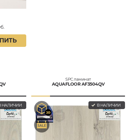
б.
ПИТЬ
SPC ламинат
QV
AQUAFLOOR AF3504QV
 НАЛИЧИИ
В НАЛИЧИИ