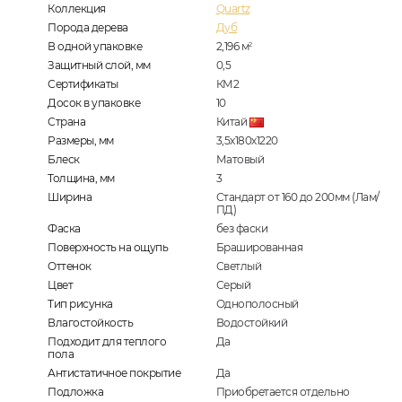
Коллекция
Quartz
Порода дерева
Дуб
В одной упаковке
2,196
м
2
Защитный слой, мм
0,5
Сертификаты
КМ2
Досок в упаковке
10
Страна
Китай
Размеры, мм
3,5х180х1220
Блеск
Матовый
Толщина, мм
3
Ширина
Стандарт от 160 до 200мм (Лам/
ПД)
Фаска
без фаски
Поверхность на ощупь
Брашированная
Оттенок
Светлый
Цвет
Серый
Тип рисунка
Однополосный
Влагостойкость
Водостойкий
Подходит для теплого
Да
пола
Антистатичное покрытие
Да
Подложка
Приобретается отдельно