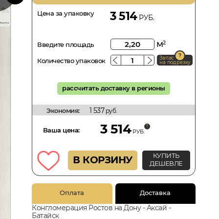
Цена за упаковку
3 514
РУБ.
м
2
Введите площадь
Запас
Количество упаковок
на подрезку
рассчитать доставку в регионы
1 537
Экономия:
руб.
3 514
Ваша цена:
РУБ.
КУПИТЬ
В КОРЗИНУ
ДЕШЕВЛЕ
Оплата
Доставка
Конгломерация Ростов на Дону - Аксай -
Батайск