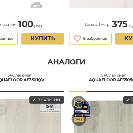
100
375
на за 1 м²
Цена за 1 метр
руб.
ру
КУПИТЬ
КУ
АНАЛОГИ
SPC ламинат
SPC ламинат
QUAFLOOR AF3501QV
AQUAFLOOR AF3505
В НАЛИЧИИ
В