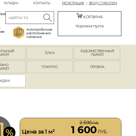
УКЛАДКА
КОНТАКТЫ
РЕГИСТРАЦИЯ
ВХОД С ПАРОЛЕМ
таж
КОРЗИНА
Корзина пуста
й
Антипробочное
ве.
расположение
магазина
УЛЬНЫЙ
ХУДОЖЕСТВЕННЫЙ
ЁЛКА
АРКЕТ
ПАРКЕТ
ЕРМО
ПЛИНТУС
ПРОБКА
АРКЕТ
ИДКИ
1
2 300
РУБ.
1 600
%
Цена за 1 м²
РУБ.