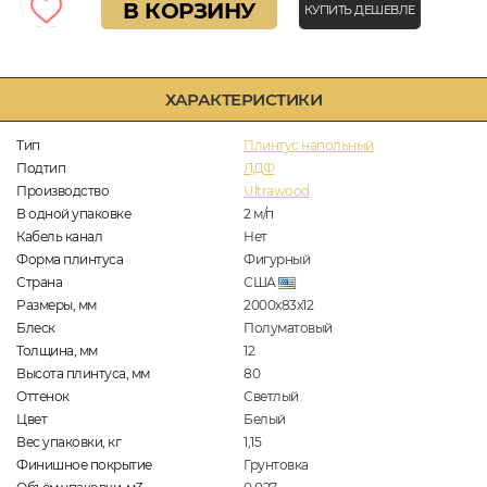
В КОРЗИНУ
КУПИТЬ ДЕШЕВЛЕ
ХАРАКТЕРИСТИКИ
Тип
Плинтус напольный
Подтип
ЛДФ
Производство
Ultrawood
В одной упаковке
2
м/п
Кабель канал
Нет
Форма плинтуса
Фигурный
Страна
США
Размеры, мм
2000x83x12
Блеск
Полуматовый
Толщина, мм
12
Высота плинтуса, мм
80
Оттенок
Светлый
Цвет
Белый
Вес упаковки, кг
1,15
Финишное покрытие
Грунтовка