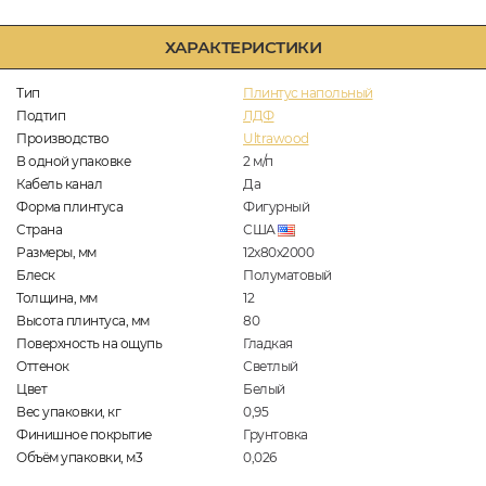
ХАРАКТЕРИСТИКИ
Тип
Плинтус напольный
Подтип
ЛДФ
Производство
Ultrawood
В одной упаковке
2
м/п
Кабель канал
Да
Форма плинтуса
Фигурный
Страна
США
Размеры, мм
12х80х2000
Блеск
Полуматовый
Толщина, мм
12
Высота плинтуса, мм
80
Поверхность на ощупь
Гладкая
Оттенок
Светлый
Цвет
Белый
Вес упаковки, кг
0,95
Финишное покрытие
Грунтовка
Объём упаковки, м3
0,026