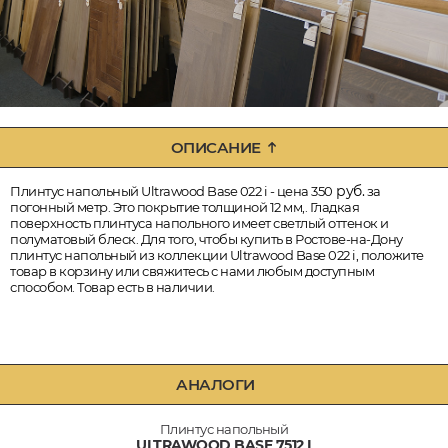
ОПИСАНИЕ
руб.
Плинтус напольный Ultrawood Base 022 i - цена 350
за
погонный метр. Это покрытие толщиной 12 мм,. Гладкая
поверхность плинтуса напольного имеет светлый оттенок и
полуматовый блеск. Для того, чтобы купить в Ростове-на-Дону
плинтус напольный из коллекции Ultrawood Base 022 i, положите
товар в корзину или свяжитесь с нами любым доступным
способом. Товар есть в наличии.
АНАЛОГИ
Плинтус напольный
ULTRAWOOD BASE 7512 I