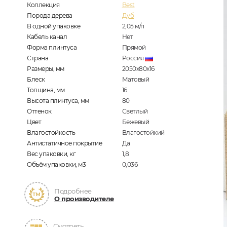
Коллекция
Best
Порода дерева
Дуб
В одной упаковке
2,05
м/п
Кабель канал
Нет
Форма плинтуса
Прямой
Страна
Россия
Размеры, мм
2050x80x16
Блеск
Матовый
Толщина, мм
16
Высота плинтуса, мм
80
Оттенок
Светлый
Цвет
Бежевый
Влагостойкость
Влагостойкий
Антистатичное покрытие
Да
Вес упаковки, кг
1,8
Объём упаковки, м3
0,036
Подробнее
О производителе
Смотреть