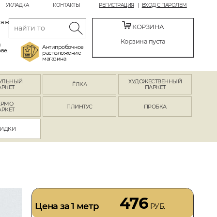
УКЛАДКА
КОНТАКТЫ
РЕГИСТРАЦИЯ
ВХОД С ПАРОЛЕМ
таж
КОРЗИНА
Корзина пуста
й
Антипробочное
ве.
расположение
магазина
УЛЬНЫЙ
ХУДОЖЕСТВЕННЫЙ
ЁЛКА
АРКЕТ
ПАРКЕТ
ЕРМО
ПЛИНТУС
ПРОБКА
АРКЕТ
ИДКИ
476
Цена за 1 метр
РУБ.