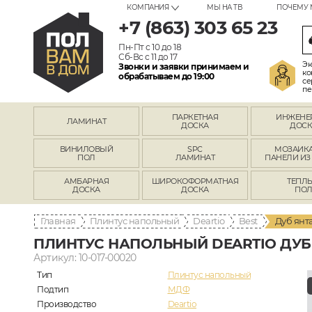
КОМПАНИЯ
МЫ НА ТВ
ПОЧЕМУ 
+7 (863) 303 65 23
Пн-Пт с 10 до 18
Сб-Вс с 11 до 17
Эк
Звонки и заявки принимаем и
ко
обрабатываем до 19:00
се
пе
ПАРКЕТНАЯ
ИНЖЕНЕ
ЛАМИНАТ
ДОСКА
ДОСК
ВИНИЛОВЫЙ
SPC
МОЗАИКА
ПОЛ
ЛАМИНАТ
ПАНЕЛИ ИЗ
АМБАРНАЯ
ШИРОКОФОРМАТНАЯ
ТЕПЛ
ДОСКА
ДОСКА
ПО
Главная
Плинтус напольный
Deartio
Best
Дуб янт
ПЛИНТУС НАПОЛЬНЫЙ DEARTIO ДУБ 
Артикул: 10-017-00020
Тип
Плинтус напольный
Подтип
МДФ
Производство
Deartio