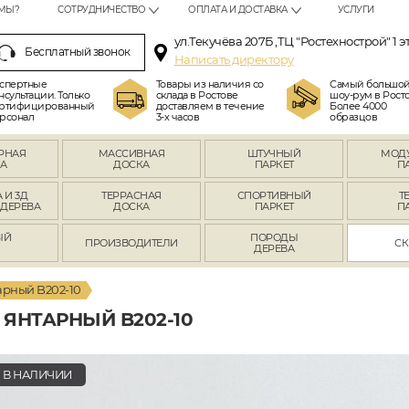
МЫ?
СОТРУДНИЧЕСТВО
ОПЛАТА И ДОСТАВКА
УСЛУГИ
ул.Текучёва 207Б ,ТЦ "Ростехнострой" 1 э
Бесплатный звонок
Написать директору
спертные
Товары из наличия со
Самый большо
нсультации. Только
склада в Ростове
шоу-рум в Росто
ртифицированный
доставляем в течение
Более 4000
рсонал
3-х часов
образцов
РНАЯ
МАССИВНАЯ
ШТУЧНЫЙ
МОД
А
ДОСКА
ПАРКЕТ
П
 И 3Д
ТЕРРАСНАЯ
СПОРТИВНЫЙ
Т
 ДЕРЕВА
ДОСКА
ПАРКЕТ
П
ЫЙ
ПОРОДЫ
ПРОИЗВОДИТЕЛИ
СК
Л
ДЕРЕВА
арный B202-10
ЯНТАРНЫЙ B202-10
В НАЛИЧИИ