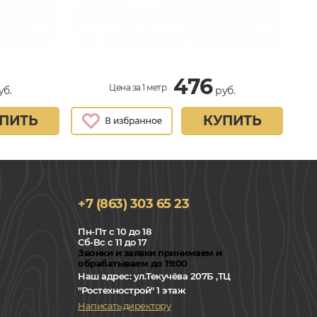
476
Цена за 1 метр
уб.
руб.
ПИТЬ
КУПИТЬ
+7 (863) 303 65 23
Пн-Пт с 10 до 18
Сб-Вс с 11 до 17
Звонки и заявки принимаем и
обрабатываем до 19:00
Наш адрес:
ул.Текучёва 207Б ,ТЦ
"Ростехнострой" 1 этаж
Написать директору