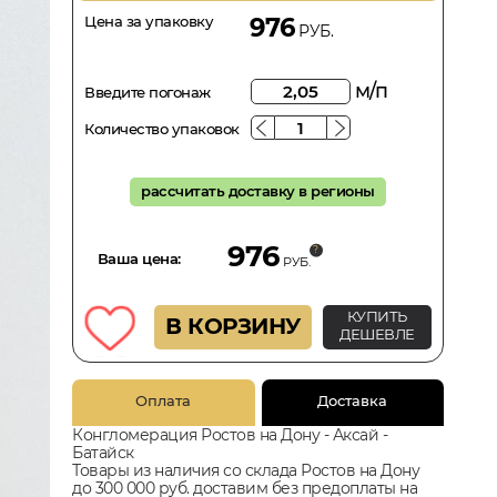
Цена за упаковку
976
РУБ.
м/п
Введите погонаж
Количество упаковок
рассчитать доставку в регионы
976
Ваша цена:
РУБ.
КУПИТЬ
В КОРЗИНУ
ДЕШЕВЛЕ
Оплата
Доставка
Конгломерация Ростов на Дону - Аксай -
Батайск
Товары из наличия со склада Ростов на Дону
до 300 000 руб. доставим без предоплаты на