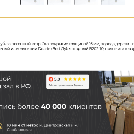
уб.
за погонный метр. Это покрытие толщиной 16 мм, порода дерева - д
ольный из коллекции Deartio Best Дуб янтарный B202-10, положите то