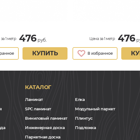
476
476
за 1 метр
Цена за 1 метр
руб.
р
КУПИТЬ
КУ
КАТАЛОГ
Ламинат
Елка
я
SPC ламинат
Модульный паркет
Виниловый ламинат
Плинтус
нда
Инженерная доска
Подложка
Паркетная доска