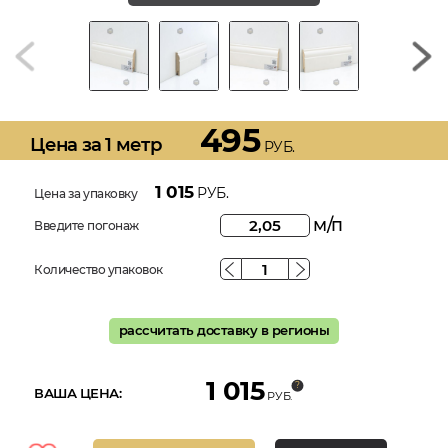
495
Цена за 1 метр
РУБ.
1 015
РУБ.
Цена за упаковку
м/п
Введите погонаж
Количество упаковок
рассчитать доставку в регионы
1 015
ВАША ЦЕНА:
РУБ.