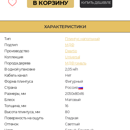
В КОРЗИНУ
КУПИТЬ ДЕШЕВЛЕ
ХАРАКТЕРИСТИКИ
Тип
Плинтус напольный
Подтип
МДФ
Производство
Deartio
Коллекция
Universal
Порода дерева
МДФ+эмаль
В одной упаковке
2,05
м/п
Кабель канал
Нет
Форма плинтуса
Фигурный
Страна
Россия
Размеры, мм
2050x80x16
Блеск
Матовый
Толщина, мм
16
Высота плинтуса, мм
80
Поверхность на ощупь
Гладкая
Оттенок
Светлый