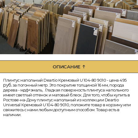
ОПИСАНИЕ
Плинтус напольный Deartio Кремовый U 104-80 9010 - цена 495
руб.
за погонный метр. Это покрытие толщиной 16 мм, порода
дерева - мдф+эмаль, . Гладкая поверхность плинтуса напольного
имеет светлый оттенок и матовый блеск. Для того, чтобы купить в
Ростове-на-Дону плинтус напольный из коллекции Deartio
Universal Кремовый U 104-80 9010, положите товар в корзину или
свяжитесь с нами любым доступным способом. Товар есть в
наличии.