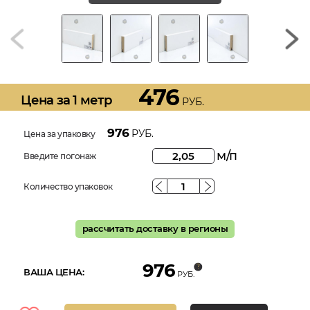
476
Цена за 1 метр
РУБ.
976
РУБ.
Цена за упаковку
м/п
Введите погонаж
Количество упаковок
рассчитать доставку в регионы
976
ВАША ЦЕНА:
РУБ.