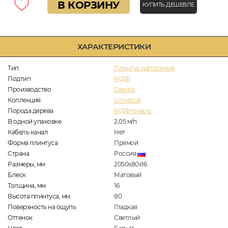
В КОРЗИНУ
КУПИТЬ ДЕШЕВЛЕ
ХАРАКТЕРИСТИКИ
Тип
Плинтус напольный
Подтип
МДФ
Производство
Deartio
Коллекция
Universal
Порода дерева
МДФ+эмаль
В одной упаковке
2,05
м/п
Кабель канал
Нет
Форма плинтуса
Прямой
Страна
Россия
Размеры, мм
2050x80x16
Блеск
Матовый
Толщина, мм
16
Высота плинтуса, мм
80
Поверхность на ощупь
Гладкая
Оттенок
Светлый