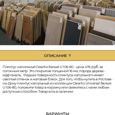
ОПИСАНИЕ
руб.
Плинтус напольный Deartio Белый U 106-80 - цена 476
за
погонный метр. Это покрытие толщиной 16 мм, порода дерева -
мдф+эмаль, . Гладкая поверхность плинтуса напольного имеет
светлый оттенок и матовый блеск. Для того, чтобы купить в Ростове-
на-Дону плинтус напольный из коллекции Deartio Universal Белый
U 106-80, положите товар в корзину или свяжитесь с нами любым
доступным способом. Товар есть в наличии.
ВАРИАНТЫ