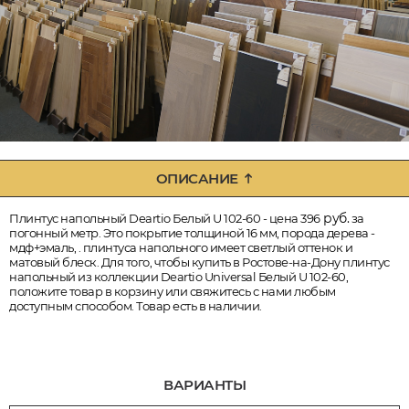
ОПИСАНИЕ
руб.
Плинтус напольный Deartio Белый U 102-60 - цена 396
за
погонный метр. Это покрытие толщиной 16 мм, порода дерева -
мдф+эмаль, . плинтуса напольного имеет светлый оттенок и
матовый блеск. Для того, чтобы купить в Ростове-на-Дону плинтус
напольный из коллекции Deartio Universal Белый U 102-60,
положите товар в корзину или свяжитесь с нами любым
доступным способом. Товар есть в наличии.
ВАРИАНТЫ