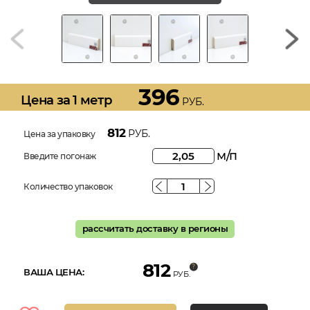
396
Цена за 1 метр
РУБ.
812
РУБ.
Цена за упаковку
м/п
Введите погонаж
Количество упаковок
рассчитать доставку в регионы
812
ВАША ЦЕНА:
РУБ.