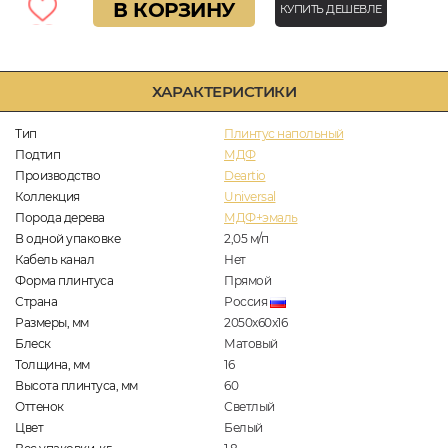
В КОРЗИНУ
КУПИТЬ ДЕШЕВЛЕ
ХАРАКТЕРИСТИКИ
Тип
Плинтус напольный
Подтип
МДФ
Производство
Deartio
Коллекция
Universal
Порода дерева
МДФ+эмаль
В одной упаковке
2,05
м/п
Кабель канал
Нет
Форма плинтуса
Прямой
Страна
Россия
Размеры, мм
2050x60x16
Блеск
Матовый
Толщина, мм
16
Высота плинтуса, мм
60
Оттенок
Светлый
Цвет
Белый