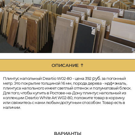
ОПИСАНИЕ
руб.
Плинтус напольный Deartio W02-80 - цена 392
за погонный
метр. Это покрытие толщиной 16 мм, порода дерева - мдф+эмаль, .
плинтуса напольного имеет светлый оттенок и полуматовый блеск.
Для того, чтобы купить в Ростове-на-Дону плинтус напольный из
коллекции Deartio White Art W02-80, положите товар в корзину
или свяжитесь с нами любым доступным способом. Товар есть в
наличии.
ВАРИАНТЫ