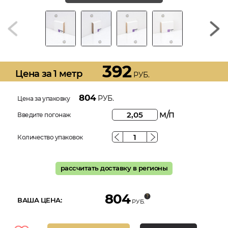
392
Цена за 1 метр
РУБ.
804
РУБ.
Цена за упаковку
м/п
Введите погонаж
Количество упаковок
рассчитать доставку в регионы
804
ВАША ЦЕНА:
РУБ.