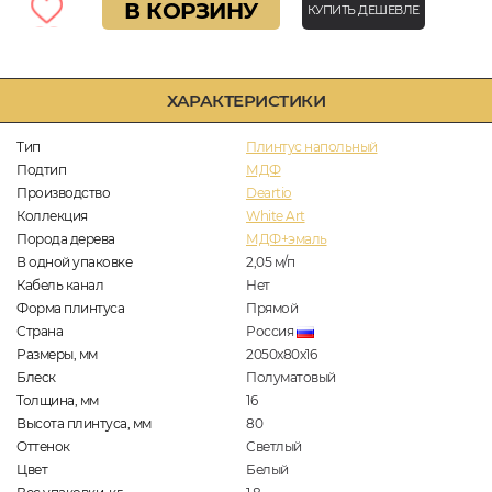
В КОРЗИНУ
КУПИТЬ ДЕШЕВЛЕ
ХАРАКТЕРИСТИКИ
Тип
Плинтус напольный
Подтип
МДФ
Производство
Deartio
Коллекция
White Art
Порода дерева
МДФ+эмаль
В одной упаковке
2,05
м/п
Кабель канал
Нет
Форма плинтуса
Прямой
Страна
Россия
Размеры, мм
2050x80x16
Блеск
Полуматовый
Толщина, мм
16
Высота плинтуса, мм
80
Оттенок
Светлый
Цвет
Белый