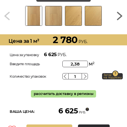
2 780
Цена за 1 м²
РУБ.
6 625
РУБ.
Цена за упаковку
м
2
Введите площадь
Запас
Количество упаковок
на подрезку
рассчитать доставку в регионы
6 625
ВАША ЦЕНА:
РУБ.