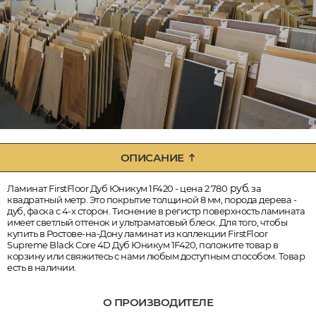
ОПИСАНИЕ
руб.
Ламинат FirstFloor Дуб Юникум 1F420 - цена 2 780
за
квадратный метр. Это покрытие толщиной 8 мм, порода дерева -
дуб, фаска с 4-х сторон. Тиснение в регистр поверхность ламината
имеет светлый оттенок и ультраматовый блеск. Для того, чтобы
купить в Ростове-на-Дону ламинат из коллекции FirstFloor
Supreme Black Core 4D Дуб Юникум 1F420, положите товар в
корзину или свяжитесь с нами любым доступным способом. Товар
есть в наличии.
О ПРОИЗВОДИТЕЛЕ