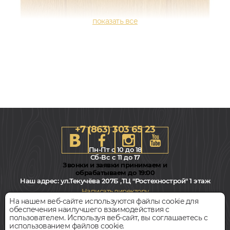
+7 (863) 303 65 23
Пн-Пт с 10 до 18
Сб-Вс с 11 до 17
Звонки и заявки принимаем и
обрабатываем до 19:00
Наш адрес:
ул.Текучёва 207Б ,ТЦ "Ростехнострой" 1 этаж
196x1520, 8мм
Написать директору
Дуб, 33 класс, Однополосный, Водостойкий
На нашем веб-сайте используются файлы cookie для
обеспечения наилучшего взаимодействия с
Всегда свободная парковка
пользователем. Используя веб-сайт, вы соглашаетесь с
2 780
руб.
Цена за 1 м²
использованием файлов cookie.