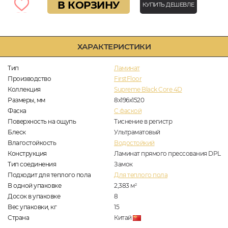
В КОРЗИНУ
КУПИТЬ ДЕШЕВЛЕ
ХАРАКТЕРИСТИКИ
Тип
Ламинат
Производство
FirstFloor
Коллекция
Supreme Black Core 4D
Размеры, мм
8x196x1520
Фаска
C фаской
Поверхность на ощупь
Тиснение в регистр
Блеск
Ультраматовый
Влагостойкость
Водостойкий
Конструкция
Ламинат прямого прессования DPL
Тип соединения
Замок
Подходит для теплого пола
Для теплого пола
В одной упаковке
2,383
м
2
Досок в упаковке
8
Вес упаковки, кг
15
Страна
Китай