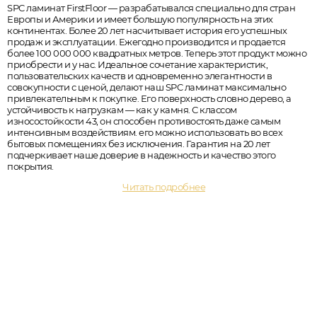
SPC ламинат FirstFloor — разрабатывался специально для стран
Европы и Америки и имеет большую популярность на этих
континентах. Более 20 лет насчитывает история его успешных
продаж и эксплуатации. Ежегодно производится и продается
более 100 000 000 квадратных метров. Теперь этот продукт можно
приобрести и у нас. Идеальное сочетание характеристик,
пользовательских качеств и одновременно элегантности в
совокупности с ценой, делают наш SPC ламинат максимально
привлекательным к покупке. Его поверхность словно дерево, а
устойчивость к нагрузкам — как у камня. С классом
износостойкости 43, он способен противостоять даже самым
интенсивным воздействиям. его можно использовать во всех
бытовых помещениях без исключения. Гарантия на 20 лет
подчеркивает наше доверие в надежность и качество этого
покрытия.
Читать подробнее