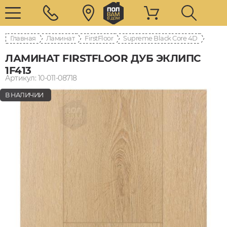
Главная
Ламинат
FirstFloor
Supreme Black Core 4D
ЛАМИНАТ FIRSTFLOOR ДУБ ЭКЛИПС
1F413
Артикул: 10-011-08718
В НАЛИЧИИ