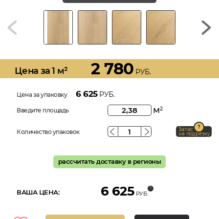
2 780
Цена за 1 м²
РУБ.
6 625
РУБ.
Цена за упаковку
м
2
Введите площадь
Запас
Количество упаковок
на подрезку
рассчитать доставку в регионы
6 625
ВАША ЦЕНА:
РУБ.