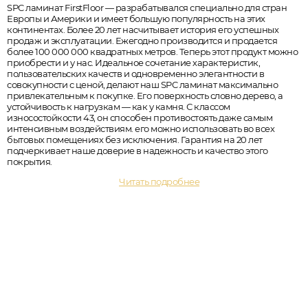
SPC ламинат FirstFloor — разрабатывался специально для стран
Европы и Америки и имеет большую популярность на этих
континентах. Более 20 лет насчитывает история его успешных
продаж и эксплуатации. Ежегодно производится и продается
более 100 000 000 квадратных метров. Теперь этот продукт можно
приобрести и у нас. Идеальное сочетание характеристик,
пользовательских качеств и одновременно элегантности в
совокупности с ценой, делают наш SPC ламинат максимально
привлекательным к покупке. Его поверхность словно дерево, а
устойчивость к нагрузкам — как у камня. С классом
износостойкости 43, он способен противостоять даже самым
интенсивным воздействиям. его можно использовать во всех
бытовых помещениях без исключения. Гарантия на 20 лет
подчеркивает наше доверие в надежность и качество этого
покрытия.
Читать подробнее