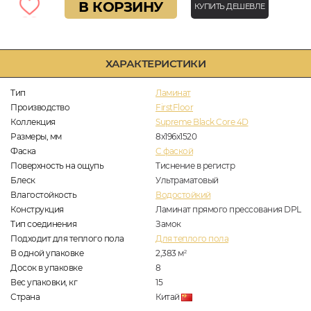
В КОРЗИНУ
КУПИТЬ ДЕШЕВЛЕ
ХАРАКТЕРИСТИКИ
Тип
Ламинат
Производство
FirstFloor
Коллекция
Supreme Black Core 4D
Размеры, мм
8x196x1520
Фаска
C фаской
Поверхность на ощупь
Тиснение в регистр
Блеск
Ультраматовый
Влагостойкость
Водостойкий
Конструкция
Ламинат прямого прессования DPL
Тип соединения
Замок
Подходит для теплого пола
Для теплого пола
В одной упаковке
2,383
м
2
Досок в упаковке
8
Вес упаковки, кг
15
Страна
Китай