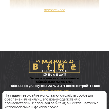
+7 (863) 303 65 23
Пн-Пт с 10 до 18
Сб-Вс с 11 до 17
Звонки и заявки принимаем и
обрабатываем до 19:00
Наш адрес:
ул.Текучёва 207Б ,ТЦ "Ростехнострой" 1 этаж
196x1520, 8мм
Написать директору
Дуб, 33 класс, Однополосный, Водостойкий
На нашем веб-сайте используются файлы cookie для
обеспечения наилучшего взаимодействия с
Всегда свободная парковка
пользователем. Используя веб-сайт, вы соглашаетесь с
2 780
руб.
Цена за 1 м²
использованием файлов cookie.