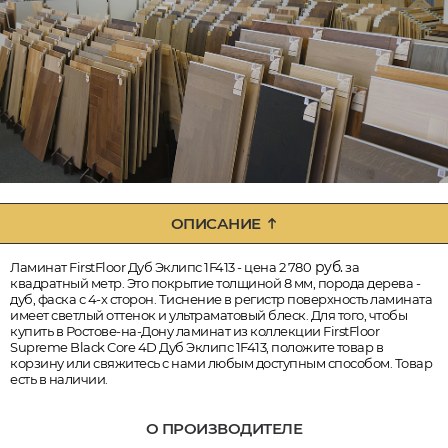
ОПИСАНИЕ
руб.
Ламинат FirstFloor Дуб Эклипс 1F413 - цена 2 780
за
квадратный метр. Это покрытие толщиной 8 мм, порода дерева -
дуб, фаска с 4-х сторон. Тиснение в регистр поверхность ламината
имеет светлый оттенок и ультраматовый блеск. Для того, чтобы
купить в Ростове-на-Дону ламинат из коллекции FirstFloor
Supreme Black Core 4D Дуб Эклипс 1F413, положите товар в
корзину или свяжитесь с нами любым доступным способом. Товар
есть в наличии.
О ПРОИЗВОДИТЕЛЕ