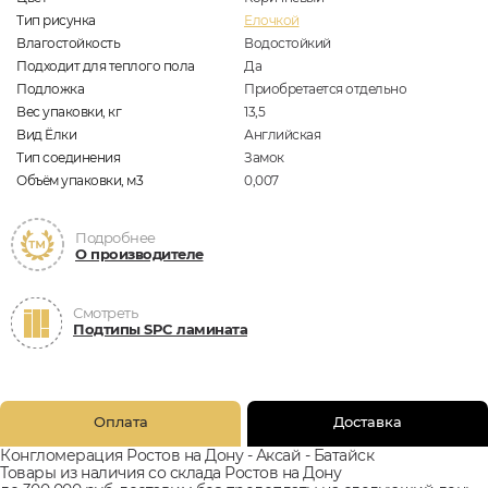
Тип рисунка
Елочкой
Влагостойкость
Водостойкий
Подходит для теплого пола
Да
Подложка
Приобретается отдельно
Вес упаковки, кг
13,5
Вид Ёлки
Английская
Тип соединения
Замок
Объём упаковки, м3
0,007
Подробнее
О производителе
Смотреть
Подтипы SPC ламината
Оплата
Доставка
Конгломерация Ростов на Дону - Аксай - Батайск
Товары из наличия со склада Ростов на Дону