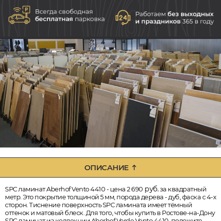
ОПИСАНИЕ
руб.
SPC ламинат Aberhof Vento 4410 - цена 2 690
за квадратный
метр. Это покрытие толщиной 5 мм, порода дерева - дуб, фаска с 4-х
сторон. Тиснение поверхность SPC ламината имеет тёмный
оттенок и матовый блеск. Для того, чтобы купить в Ростове-на-Дону
SPC ламинат из коллекции Aberhof Verde Vento 4410, положите