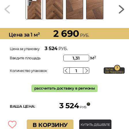
2 690
Цена за 1 м²
РУБ.
3 524
РУБ.
Цена за упаковку
м
2
Введите площадь
Запас
Количество упаковок
на подрезку
рассчитать доставку в регионы
3 524
ВАША ЦЕНА:
РУБ.
В КОРЗИНУ
КУПИТЬ ДЕШЕВЛЕ