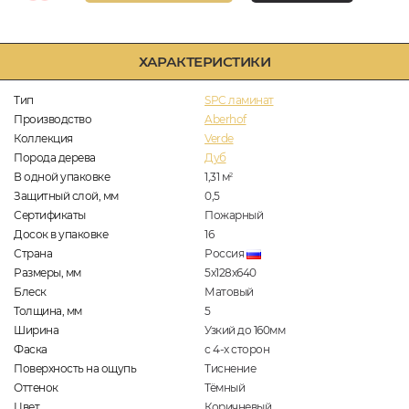
ХАРАКТЕРИСТИКИ
Тип
SPC ламинат
Производство
Aberhof
Коллекция
Verde
Порода дерева
Дуб
В одной упаковке
1,31
м
2
Защитный слой, мм
0,5
Сертификаты
Пожарный
Досок в упаковке
16
Страна
Россия
Размеры, мм
5х128х640
Блеск
Матовый
Толщина, мм
5
Ширина
Узкий до 160мм
Фаска
с 4-х сторон
Поверхность на ощупь
Тиснение
Оттенок
Тёмный
Цвет
Коричневый