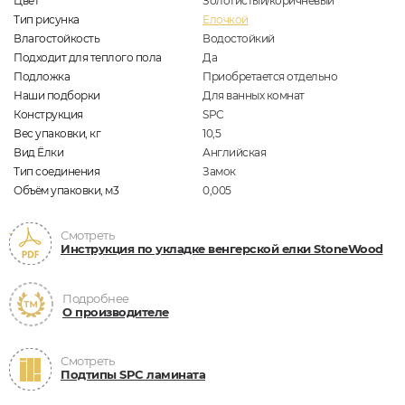
Цвет
Золотистый/коричневый
Тип рисунка
Елочкой
Влагостойкость
Водостойкий
Подходит для теплого пола
Да
Подложка
Приобретается отдельно
Наши подборки
Для ванных комнат
Конструкция
SPC
Вес упаковки, кг
10,5
Вид Ёлки
Английская
Тип соединения
Замок
Объём упаковки, м3
0,005
Смотреть
Инструкция по укладке венгерской елки StoneWood
Подробнее
О производителе
Смотреть
Подтипы SPC ламината