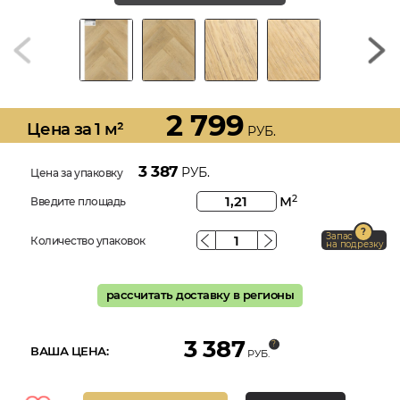
2 799
Цена за 1 м²
РУБ.
3 387
РУБ.
Цена за упаковку
м
2
Введите площадь
Запас
Количество упаковок
на подрезку
рассчитать доставку в регионы
3 387
ВАША ЦЕНА:
РУБ.