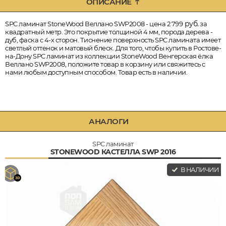
ОПИСАНИЕ
руб.
SPC ламинат StoneWood Веллано SWP2008 - цена 2 799
за
квадратный метр. Это покрытие толщиной 4 мм, порода дерева -
дуб, фаска с 4-х сторон. Тиснение поверхность SPC ламината имеет
светлый оттенок и матовый блеск. Для того, чтобы купить в Ростове-
на-Дону SPC ламинат из коллекции StoneWood Венгерская ёлка
Веллано SWP2008, положите товар в корзину или свяжитесь с
нами любым доступным способом. Товар есть в наличии.
АНАЛОГИ
SPC ламинат
STONEWOOD КАСТЕЛЛА SWP 2016
В НАЛИЧИИ