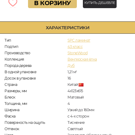
В КОРЗИНУ
КУПИТЬ ДЕШЕВЛЕ
ХАРАКТЕРИСТИКИ
Тип
SPC ламинат
Подтип
43 класс
Производство
StoneWood
Коллекция
Венгерская ёлка
Порода дерева
Дуб
В одной упаковке
1,21
м
2
Досок в упаковке
16
Страна
Китай
Размеры, мм
4х123х615
Блеск
Матовый
Толщина, мм
4
Ширина
Узкий до 160мм
Фаска
с 4-х сторон
Поверхность на ощупь
Тиснение
Оттенок
Светлый