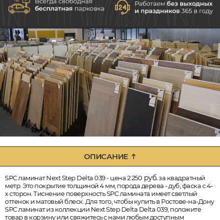
ОПИСАНИЕ
руб.
SPC ламинат Next Step Delta 039 - цена 2 250
за квадратный
метр. Это покрытие толщиной 4 мм, порода дерева - дуб, фаска с 4-
х сторон. Тиснение поверхность SPC ламината имеет светлый
оттенок и матовый блеск. Для того, чтобы купить в Ростове-на-Дону
SPC ламинат из коллекции Next Step Delta Delta 039, положите
товар в корзину или свяжитесь с нами любым доступным