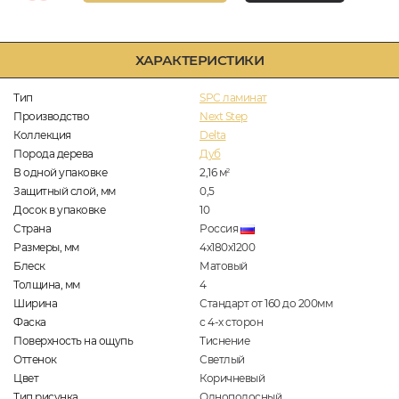
ХАРАКТЕРИСТИКИ
Тип
SPC ламинат
Производство
Next Step
Коллекция
Delta
Порода дерева
Дуб
В одной упаковке
2,16
м
2
Защитный слой, мм
0,5
Досок в упаковке
10
Страна
Россия
Размеры, мм
4х180х1200
Блеск
Матовый
Толщина, мм
4
Ширина
Стандарт от 160 до 200мм
Фаска
с 4-х сторон
Поверхность на ощупь
Тиснение
Оттенок
Светлый
Цвет
Коричневый
Тип рисунка
Однополосный