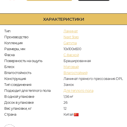
ХАРАКТЕРИСТИКИ
Тип
Ламинат
Производство
Next Step
Коллекция
Gamma
Размеры, мм
10х100х600
Фаска
C фаской
Поверхность на ощупь
Брашированная
Блеск
Матовый
Влагостойкость
Влагостойкий
Конструкция
Ламинат прямого прессования DPL
Тип соединения
Замок
Подходит для теплого пола
Для теплого пола
В одной упаковке
1,56
м
2
Досок в упаковке
26
Вес упаковки, кг
12
Страна
Китай