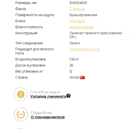
Размеры, мм
10х100х600
Фаска
C фаской
Поверхность на ощупь
Брашированная
Блеск
Матовый
Влагостойкость
Влагостойкий
Конструкция
Ламинат прямого прессования
DPL
Тип соединения
Замок
Подходит для теплого
Для теплого пола
пола
В одной упаковке
1,56
м
2
Досок в упаковке
26
Вес упаковки, кг
12
Страна
Китай
Способ укладки
Укладка ламината
Подробнее
О производителе