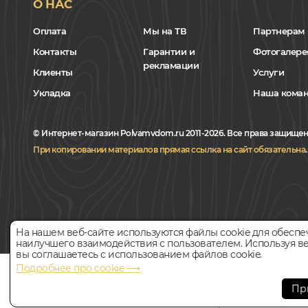
О НАС
Оплата
Мы на ТВ
Партнерам
Контакты
Гарантии и
Фотогалере
рекламации
Клиенты
Услуги
Укладка
Наша кома
© Интернет-магазин Polvamvdom.ru 2011-2026. Все права защищен
При копировании материалов прямая ссылка на сайт обязательна
.
На нашем веб-сайте используются файлы cookie для обеспе
наилучшего взаимодействия с пользователем. Используя ве
вы соглашаетесь с использованием файлов cookie.
Подробнее про cookie ⟶
НАШ ПАРТНЁР
Пр