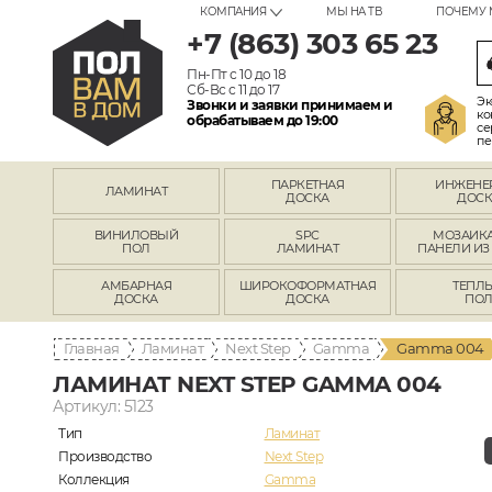
КОМПАНИЯ
МЫ НА ТВ
ПОЧЕМУ 
+7 (863) 303 65 23
Пн-Пт с 10 до 18
Сб-Вс с 11 до 17
Эк
Звонки и заявки принимаем и
ко
обрабатываем до 19:00
се
пе
ПАРКЕТНАЯ
ИНЖЕНЕ
ЛАМИНАТ
ДОСКА
ДОСК
ВИНИЛОВЫЙ
SPC
МОЗАИКА
ПОЛ
ЛАМИНАТ
ПАНЕЛИ ИЗ
АМБАРНАЯ
ШИРОКОФОРМАТНАЯ
ТЕПЛ
ДОСКА
ДОСКА
ПО
Главная
Ламинат
Next Step
Gamma
Gamma 004
ЛАМИНАТ NEXT STEP GAMMA 004
Артикул: 5123
Тип
Ламинат
Производство
Next Step
Коллекция
Gamma