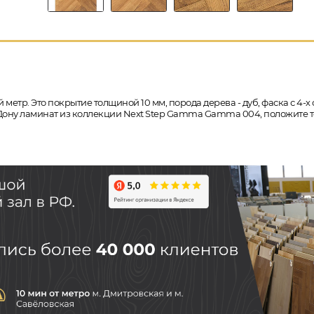
 метр. Это покрытие толщиной 10 мм, порода дерева - дуб, фаска с 4
на-Дону ламинат из коллекции Next Step Gamma Gamma 004, положите 