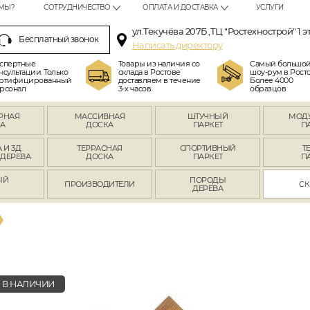
МЫ?
СОТРУДНИЧЕСТВО
ОПЛАТА И ДОСТАВКА
УСЛУГИ
ул.Текучёва 207Б ,ТЦ "Ростехнострой" 1 э
Бесплатный звонок
Написать директору
спертные
Товары из наличия со
Самый большо
нсультации. Только
склада в Ростове
шоу-рум в Росто
ртифицированный
доставляем в течение
Более 4000
рсонал
3-х часов
образцов
РНАЯ
МАССИВНАЯ
ШТУЧНЫЙ
МОД
А
ДОСКА
ПАРКЕТ
П
 И 3Д
ТЕРРАСНАЯ
СПОРТИВНЫЙ
Т
 ДЕРЕВА
ДОСКА
ПАРКЕТ
П
ЫЙ
ПОРОДЫ
ПРОИЗВОДИТЕЛИ
СК
Л
ДЕРЕВА
В НАЛИЧИИ