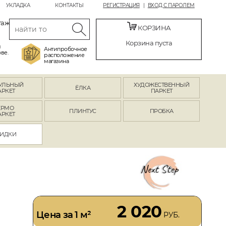
УКЛАДКА
КОНТАКТЫ
РЕГИСТРАЦИЯ
ВХОД С ПАРОЛЕМ
таж
КОРЗИНА
Корзина пуста
й
Антипробочное
ве.
расположение
магазина
УЛЬНЫЙ
ХУДОЖЕСТВЕННЫЙ
ЁЛКА
АРКЕТ
ПАРКЕТ
ЕРМО
ПЛИНТУС
ПРОБКА
АРКЕТ
ИДКИ
2 020
Цена за 1 м²
РУБ.