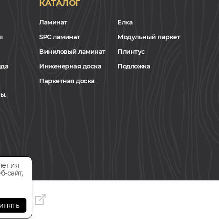
КАТАЛОГ
Ламинат
Елка
я
SPC ламинат
Модульный паркет
Виниловый ламинат
Плинтус
нда
Инженерная доска
Подложка
Паркетная доска
ы.
чения
б-сайт,
инять