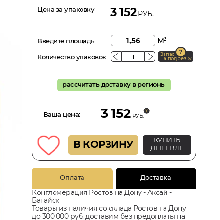
Цена за упаковку
3 152
РУБ.
м
2
Введите площадь
Запас
Количество упаковок
на подрезку
рассчитать доставку в регионы
3 152
Ваша цена:
РУБ.
КУПИТЬ
В КОРЗИНУ
ДЕШЕВЛЕ
Оплата
Доставка
Конгломерация Ростов на Дону - Аксай -
Батайск
Товары из наличия со склада Ростов на Дону
до 300 000 руб. доставим без предоплаты на