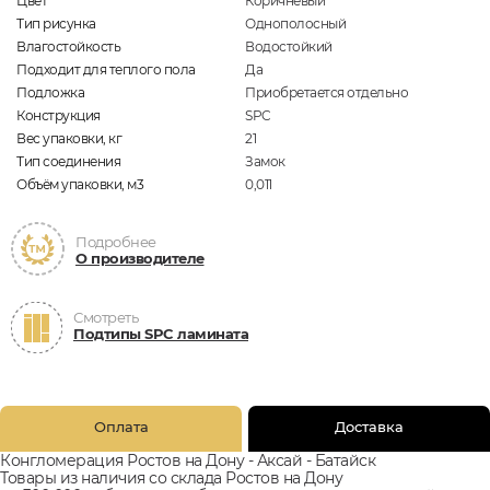
Цвет
Коричневый
Тип рисунка
Однополосный
Влагостойкость
Водостойкий
Подходит для теплого пола
Да
Подложка
Приобретается отдельно
Конструкция
SPC
Вес упаковки, кг
21
Тип соединения
Замок
Объём упаковки, м3
0,011
Подробнее
О производителе
Смотреть
Подтипы SPC ламината
Оплата
Доставка
Конгломерация Ростов на Дону - Аксай - Батайск
Товары из наличия со склада Ростов на Дону