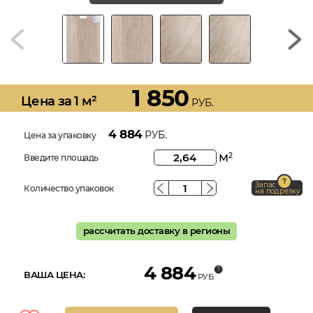
1 850
Цена за 1 м²
РУБ.
4 884
РУБ.
Цена за упаковку
м
2
Введите площадь
Запас
Количество упаковок
на подрезку
рассчитать доставку в регионы
4 884
ВАША ЦЕНА:
РУБ.