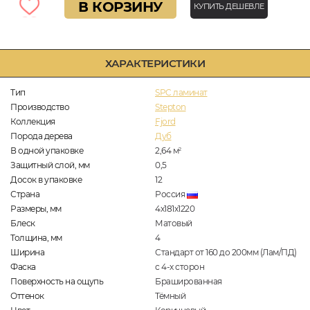
В КОРЗИНУ
КУПИТЬ ДЕШЕВЛЕ
ХАРАКТЕРИСТИКИ
Тип
SPC ламинат
Производство
Stepton
Коллекция
Fjord
Порода дерева
Дуб
В одной упаковке
2,64
м
2
Защитный слой, мм
0,5
Досок в упаковке
12
Страна
Россия
Размеры, мм
4х181х1220
Блеск
Матовый
Толщина, мм
4
Ширина
Стандарт от 160 до 200мм (Лам/ПД)
Фаска
с 4-х сторон
Поверхность на ощупь
Брашированная
Оттенок
Тёмный