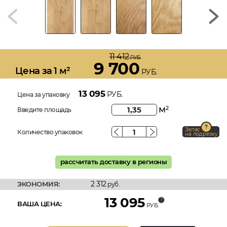
11 412
РУБ.
9 700
Цена за 1 м²
РУБ.
13 095
РУБ.
Цена за упаковку
м
2
Введите площадь
Запас
Количество упаковок
на подрезку
рассчитать доставку в регионы
2 312
ЭКОНОМИЯ:
руб.
13 095
ВАША ЦЕНА:
РУБ.