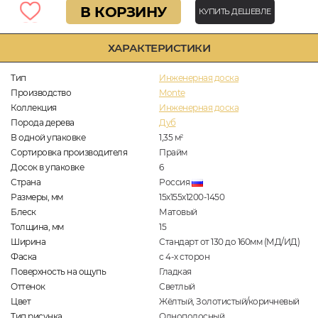
В КОРЗИНУ
КУПИТЬ ДЕШЕВЛЕ
ХАРАКТЕРИСТИКИ
Тип
Инженерная доска
Производство
Monte
Коллекция
Инженерная доска
Порода дерева
Дуб
В одной упаковке
1,35
м
2
Сортировка производителя
Прайм
Досок в упаковке
6
Страна
Россия
Размеры, мм
15х155х1200-1450
Блеск
Матовый
Толщина, мм
15
Ширина
Стандарт от 130 до 160мм (МД/ИД)
Фаска
с 4-х сторон
Поверхность на ощупь
Гладкая
Оттенок
Светлый
Цвет
Жёлтый, Золотистый/коричневый
Тип рисунка
Однополосный