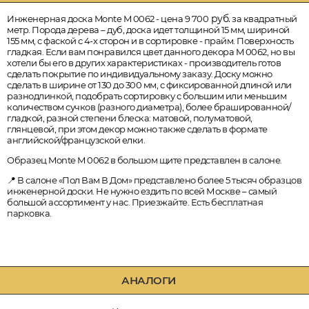
руб.
Инженерная доска Monte M 0062 - цена 9 700
за квадратный
метр. Порода дерева – дуб, доска идет толщиной 15 мм, шириной
155 мм, с фаской с 4-х сторон и в сортировке - прайм. Поверхность
гладкая. Если вам понравился цвет данного декора M 0062, но вы
хотели бы его в других характеристиках - производитель готов
сделать покрытие по индивидуальному заказу. Доску можно
сделать в ширине от 130 до 300 мм, с фиксированной длиной или
разнодлинкой, подобрать сортировку с большим или меньшим
количеством сучков (разного диаметра), более брашированной/
гладкой, разной степени блеска: матовой, полуматовой,
глянцевой, при этом декор можно также сделать в формате
английской/французской елки.
Образец Monte M 0062 в большом щите представлен в салоне.
📍 В салоне «Пол Вам В Дом» представлено более 5 тысяч образцов
инженерной доски. Не нужно ездить по всей Москве – самый
большой ассортимент у нас. Приезжайте. Есть бесплатная
парковка.
АНАЛОГИ