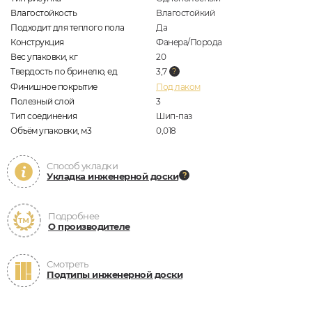
Влагостойкость
Влагостойкий
Подходит для теплого пола
Да
Конструкция
Фанера/Порода
Вес упаковки, кг
20
Твердость по бринелю, ед
3,7
Финишное покрытие
Под лаком
Полезный слой
3
Тип соединения
Шип-паз
Объём упаковки, м3
0,018
Способ укладки
Укладка инженерной доски
Подробнее
О производителе
Смотреть
Подтипы инженерной доски