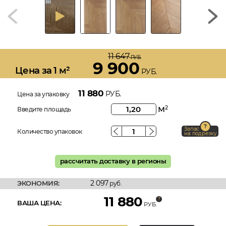
11 647
РУБ.
9 900
Цена за 1 м²
РУБ.
11 880
РУБ.
Цена за упаковку
м
2
Введите площадь
Запас
Количество упаковок
на подрезку
рассчитать доставку в регионы
2 097
ЭКОНОМИЯ:
руб.
11 880
ВАША ЦЕНА:
РУБ.