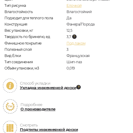
Тип рисунка
Елочкой
Влагостойкость
Влагостойкий
Подходит для теплого пола
Да
Конструкция
Фанера/Порода
Вес упаковки, кг
12,5
Твердость по бринелю, ед
3,7
Финишное покрытие
Под лаком
Полезный слой
3
Вид Ёлки
Французская
Тип соединения
Шип-паз
Объём упаковки, м3
0,019
Способ укладки
Укладка инженерной доски
Подробнее
О производителе
Смотреть
Подтипы инженерной доски