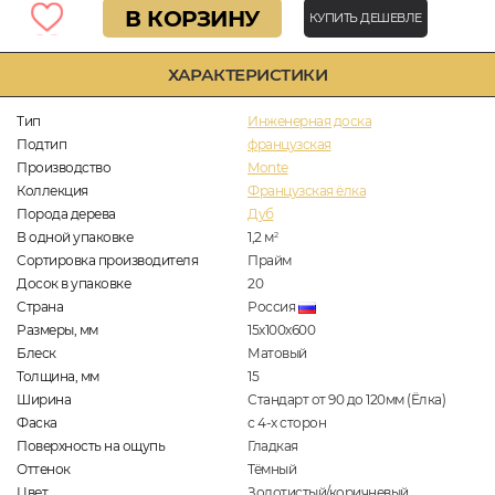
В КОРЗИНУ
КУПИТЬ ДЕШЕВЛЕ
ХАРАКТЕРИСТИКИ
Тип
Инженерная доска
Подтип
французская
Производство
Monte
Коллекция
Французская ёлка
Порода дерева
Дуб
В одной упаковке
1,2
м
2
Сортировка производителя
Прайм
Досок в упаковке
20
Страна
Россия
Размеры, мм
15х100х600
Блеск
Матовый
Толщина, мм
15
Ширина
Стандарт от 90 до 120мм (Ёлка)
Фаска
с 4-х сторон
Поверхность на ощупь
Гладкая
Оттенок
Тёмный
Цвет
Золотистый/коричневый