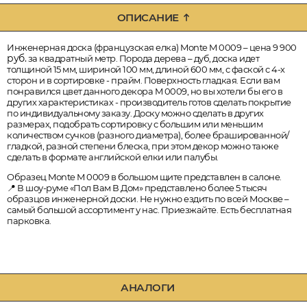
ОПИСАНИЕ
Инженерная доска (французская елка) Monte M 0009 – цена 9 900
руб.
за квадратный метр. Порода дерева – дуб, доска идет
толщиной 15 мм, шириной 100 мм, длиной 600 мм, с фаской с 4-х
сторон и в сортировке - прайм. Поверхность гладкая. Если вам
понравился цвет данного декора M 0009, но вы хотели бы его в
других характеристиках - производитель готов сделать покрытие
по индивидуальному заказу. Доску можно сделать в других
размерах, подобрать сортировку с большим или меньшим
количеством сучков (разного диаметра), более брашированной/
гладкой, разной степени блеска, при этом декор можно также
сделать в формате английской елки или палубы.
Образец Monte M 0009 в большом щите представлен в салоне.
📍 В шоу-руме «Пол Вам В Дом» представлено более 5 тысяч
образцов инженерной доски. Не нужно ездить по всей Москве –
самый большой ассортимент у нас. Приезжайте. Есть бесплатная
парковка.
АНАЛОГИ