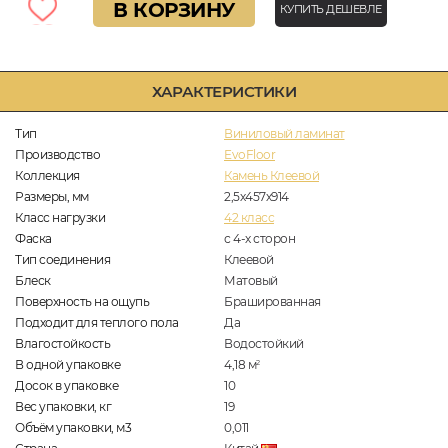
В КОРЗИНУ
КУПИТЬ ДЕШЕВЛЕ
ХАРАКТЕРИСТИКИ
Тип
Виниловый ламинат
Производство
EvoFloor
Коллекция
Камень Клеевой
Размеры, мм
2,5х457х914
Класс нагрузки
42 класс
Фаска
с 4-х сторон
Тип соединения
Клеевой
Блеск
Матовый
Поверхность на ощупь
Брашированная
Подходит для теплого пола
Да
Влагостойкость
Водостойкий
В одной упаковке
4,18
м
2
Досок в упаковке
10
Вес упаковки, кг
19
Объём упаковки, м3
0,011