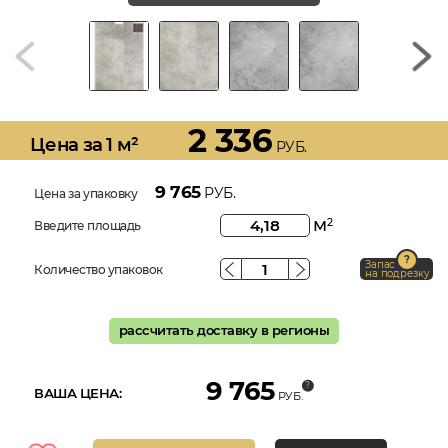
2 336
Цена за 1 м²
РУБ.
9 765
РУБ.
Цена за упаковку
м
2
Введите площадь
Запас
Количество упаковок
на подрезку
рассчитать доставку в регионы
9 765
ВАША ЦЕНА:
РУБ.