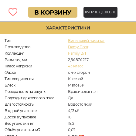
В КОРЗИНУ
КУПИТЬ ДЕШЕВЛЕ
ХАРАКТЕРИСТИКИ
Тип
Виниловый ламинат
Производство
Damy Floor
Коллекция
Family LVT
Размеры, мм
2,5х187х1227
Класс нагрузки
43 класс
Фаска
с 4-х сторон
Тип соединения
Клеевой
Блеск
Матовый
Поверхность на ощупь
Брашированная
Подходит для теплого пола
Да
Влагостойкость
Водостойкий
В одной упаковке
4,13
м
2
Досок в упаковке
18
Вес упаковки, кг
18,2
Объём упаковки, м3
0,011