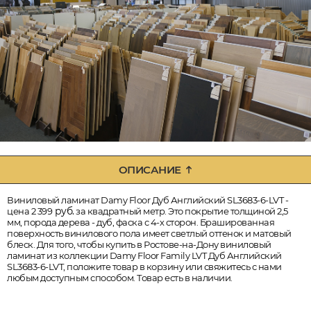
ОПИСАНИЕ
Виниловый ламинат Damy Floor Дуб Английский SL3683-6-LVT -
руб.
цена 2 399
за квадратный метр. Это покрытие толщиной 2,5
мм, порода дерева - дуб, фаска с 4-х сторон. Брашированная
поверхность винилового пола имеет светлый оттенок и матовый
блеск. Для того, чтобы купить в Ростове-на-Дону виниловый
ламинат из коллекции Damy Floor Family LVT Дуб Английский
SL3683-6-LVT, положите товар в корзину или свяжитесь с нами
любым доступным способом. Товар есть в наличии.