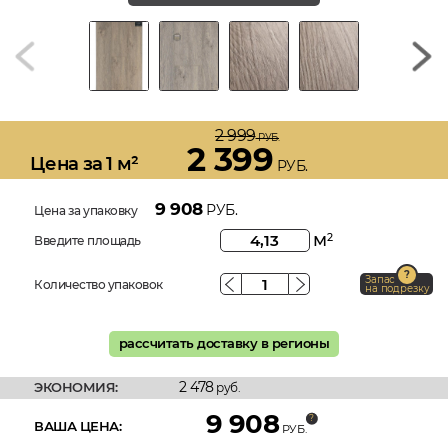
2 999
РУБ.
2 399
Цена за 1 м²
РУБ.
9 908
РУБ.
Цена за упаковку
м
2
Введите площадь
Запас
Количество упаковок
на подрезку
рассчитать доставку в регионы
2 478
ЭКОНОМИЯ:
руб.
9 908
ВАША ЦЕНА:
РУБ.