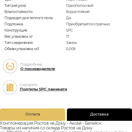
Тип рисунка
Однополосный
Влагостойкость
Водостойкий
Подходит для теплого пола
Да
Подложка
Приобретается отдельно
Конструкция
SPC
Вес упаковки, кг
17
Тип соединения
Замок
Объём упаковки, м3
0,009
Подробнее
О производителе
Смотреть
Подтипы SPC ламината
Оплата
Доставка
Конгломерация Ростов на Дону - Аксай - Батайск
Товары из наличия со склада Ростов на Дону