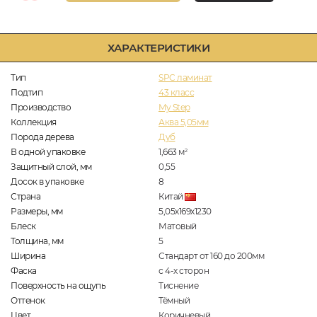
ХАРАКТЕРИСТИКИ
Тип
SPC ламинат
Подтип
43 класс
Производство
My Step
Коллекция
Аква 5,05мм
Порода дерева
Дуб
В одной упаковке
1,663
м
2
Защитный слой, мм
0,55
Досок в упаковке
8
Страна
Китай
Размеры, мм
5,05х169х1230
Блеск
Матовый
Толщина, мм
5
Ширина
Стандарт от 160 до 200мм
Фаска
с 4-х сторон
Поверхность на ощупь
Тиснение
Оттенок
Тёмный
Цвет
Коричневый