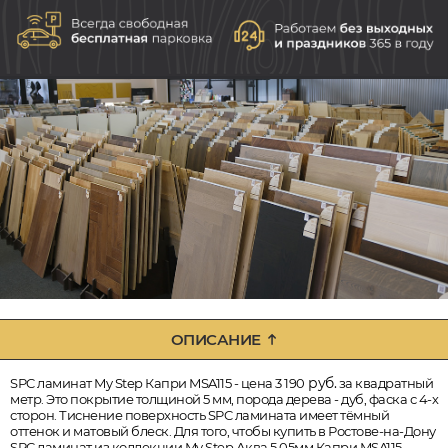
ОПИСАНИЕ
руб.
SPC ламинат My Step Капри MSA115 - цена 3 190
за квадратный
метр. Это покрытие толщиной 5 мм, порода дерева - дуб, фаска с 4-х
сторон. Тиснение поверхность SPC ламината имеет тёмный
оттенок и матовый блеск. Для того, чтобы купить в Ростове-на-Дону
SPC ламинат из коллекции My Step Аква 5,05мм Капри MSA115,