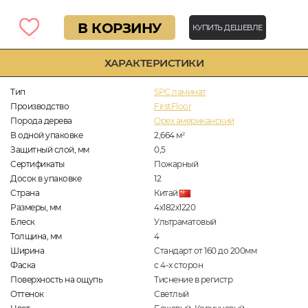
В КОРЗИНУ
КУПИТЬ ДЕШЕВЛЕ
ХАРАКТЕРИСТИКИ
Тип
SPC ламинат
Производство
FirstFloor
Порода дерева
Орех американский
В одной упаковке
2,664
м
2
Защитный слой, мм
0,5
Сертификаты
Пожарный
Досок в упаковке
12
Страна
Китай
Размеры, мм
4х182х1220
Блеск
Ультраматовый
Толщина, мм
4
Ширина
Стандарт от 160 до 200мм
Фаска
с 4-х сторон
Поверхность на ощупь
Тиснение в регистр
Оттенок
Светлый