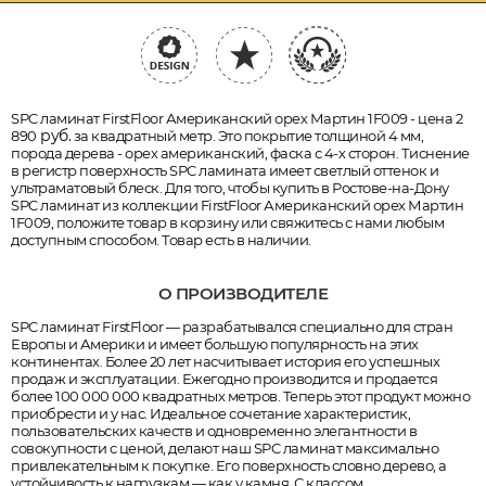
SPC ламинат FirstFloor Американский орех Мартин 1F009 - цена 2
руб.
890
за квадратный метр. Это покрытие толщиной 4 мм,
порода дерева - орех американский, фаска с 4-х сторон. Тиснение
в регистр поверхность SPC ламината имеет светлый оттенок и
ультраматовый блеск. Для того, чтобы купить в Ростове-на-Дону
SPC ламинат из коллекции FirstFloor Американский орех Мартин
1F009, положите товар в корзину или свяжитесь с нами любым
доступным способом. Товар есть в наличии.
О ПРОИЗВОДИТЕЛЕ
SPC ламинат FirstFloor — разрабатывался специально для стран
Европы и Америки и имеет большую популярность на этих
континентах. Более 20 лет насчитывает история его успешных
продаж и эксплуатации. Ежегодно производится и продается
более 100 000 000 квадратных метров. Теперь этот продукт можно
приобрести и у нас. Идеальное сочетание характеристик,
пользовательских качеств и одновременно элегантности в
совокупности с ценой, делают наш SPC ламинат максимально
привлекательным к покупке. Его поверхность словно дерево, а
устойчивость к нагрузкам — как у камня. С классом