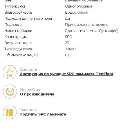
Цвет
Бежевый, Коричневый
Тип рисунка
Однополосный
Влагостойкость
Водостойкий
Подходит для теплого пола
Да
Подложка
Приобретается отдельно
Наши подборки
Для ванных комнат, Лучшая(ий)
Конструкция
SPC
Вес упаковки, кг
23
Тип соединения
Замок
Объём упаковки, м3
0,011
Смотреть
Инструкция по укладке SPC ламината FirstFloor
Подробнее
О производителе
Смотреть
Подтипы SPC ламината