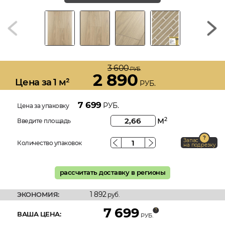
3 600
РУБ.
2 890
Цена за 1 м²
РУБ.
7 699
РУБ.
Цена за упаковку
м
2
Введите площадь
Запас
Количество упаковок
на подрезку
рассчитать доставку в регионы
1 892
ЭКОНОМИЯ:
руб.
7 699
ВАША ЦЕНА:
РУБ.