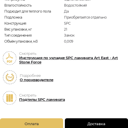
Влагостойкость
Водостойкий
Подходит для теплого пола
Да
Подложка
Приобретается отдельно
Конструкция
SPC
Вес упаковки, кг
21
Тип соединения
Замок
Объём упаковки, м3
0,009
Смотреть
Инструкция по укладке SPC ламината Art East - Art
Stone Force
Подробнее
О производителе
Смотреть
Подтипы SPC ламината
Оплата
Доставка