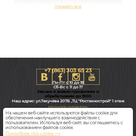
+7 (863) 303 65 23
Пн-Пт с 10 до 18
Сб-Вс с 11 до 17
Звонки и заявки принимаем и
обрабатываем до 19:00
Наш адрес:
ул.Текучёва 207Б ,ТЦ "Ростехнострой" 1 этаж
184x1220, 5мм
Написать директору
0,55, Дуб, Однополосный, Водостойкий
На нашем веб-сайте используются файлы cookie для
обеспечения наилучшего взаимодействия с
Всегда свободная парковка
пользователем. Используя веб-сайт, вы соглашаетесь с
3 000
руб.
Цена за 1 м²
использованием файлов cookie.
Подробнее про cookie ⟶
© Интернет-магазин Polvamvdom.ru 2011-2026. Все права