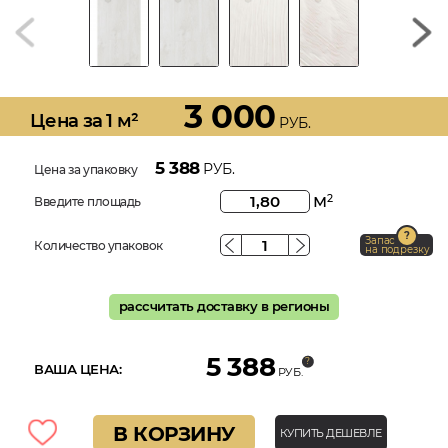
3 000
Цена за 1 м²
РУБ.
5 388
РУБ.
Цена за упаковку
м
2
Введите площадь
Запас
Количество упаковок
на подрезку
рассчитать доставку в регионы
5 388
ВАША ЦЕНА:
РУБ.
В КОРЗИНУ
КУПИТЬ ДЕШЕВЛЕ