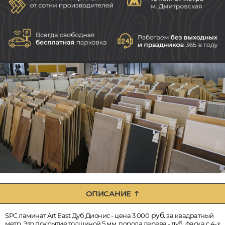
ОПИСАНИЕ
руб.
SPC ламинат Art East Дуб Дионис - цена 3 000
за квадратный
метр. Это покрытие толщиной 5 мм, порода дерева - дуб, фаска с 4-х