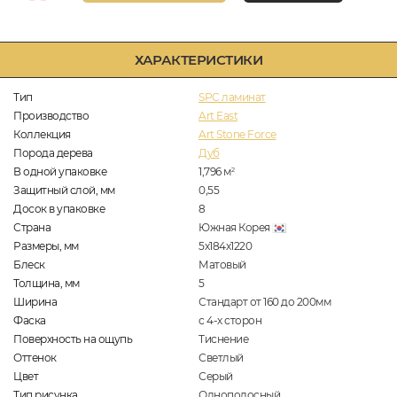
ХАРАКТЕРИСТИКИ
Тип
SPC ламинат
Производство
Art East
Коллекция
Art Stone Force
Порода дерева
Дуб
В одной упаковке
1,796
м
2
Защитный слой, мм
0,55
Досок в упаковке
8
Страна
Южная Корея
Размеры, мм
5х184х1220
Блеск
Матовый
Толщина, мм
5
Ширина
Стандарт от 160 до 200мм
Фаска
с 4-х сторон
Поверхность на ощупь
Тиснение
Оттенок
Светлый
Цвет
Серый
Тип рисунка
Однополосный