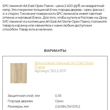
руб.
SPC ламинат Art East Орех Пьяно - цена 2 400
за квадратный
метр. Это покрытие толщиной 6 мм, порода дерева - орех, фаска с
4-х сторон. Тиснение поверхность SPC ламината имеет светлый
оттенок и матовый блеск. Для того, чтобы купить в Ростове-на-Дону
SPC ламинат из коллекции Art East Art Stone Орех Пьяно, положите
товар в корзину или свяжитесь с нами любым доступным
способом. Товар есть в наличии.
ВАРИАНТЫ
Виниловый ламинат Art East Орех
Пьяно
Артикул: 150-2 ATP
Защитный слой, мм
0,55
Порода дерева
Орех
Размеры, мм
2,5х184,15х1219,2