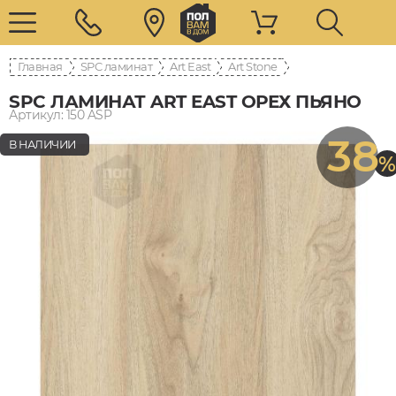
Главная
SPC ламинат
Art East
Art Stone
SPC ЛАМИНАТ ART EAST ОРЕХ ПЬЯНО
Артикул: 150 ASP
38
В НАЛИЧИИ
%