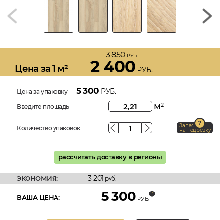
3 850
РУБ.
2 400
Цена за 1 м²
РУБ.
5 300
РУБ.
Цена за упаковку
м
2
Введите площадь
Запас
Количество упаковок
на подрезку
рассчитать доставку в регионы
3 201
ЭКОНОМИЯ:
руб.
5 300
ВАША ЦЕНА:
РУБ.