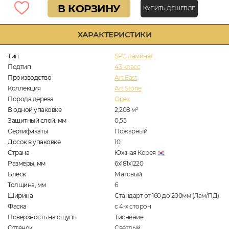
В КОРЗИНУ
КУПИТЬ ДЕШЕВЛЕ
ХАРАКТЕРИСТИКИ
Тип
SPC ламинат
Подтип
43 класс
Производство
Art East
Коллекция
Art Stone
Порода дерева
Орех
В одной упаковке
2,208
м
2
Защитный слой, мм
0,55
Сертификаты
Пожарный
Досок в упаковке
10
Страна
Южная Корея
Размеры, мм
6х181х1220
Блеск
Матовый
Толщина, мм
6
Ширина
Стандарт от 160 до 200мм (Лам/ПД)
Фаска
с 4-х сторон
Поверхность на ощупь
Тиснение
Оттенок
Светлый