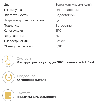
Цвет
Золотистый/коричневый
Тип рисунка
Однополосный
Влагостойкость
Водостойкий
Подходит для теплого пола
Да
Подложка
Встроенная
Конструкция
SPC
Вес упаковки, кг
20
Тип соединения
Замок
Объём упаковки, м3
0,014
Смотреть
Инструкция по укладке SPC ламината Art East
Подробнее
О производителе
Смотреть
Подтипы SPC ламината