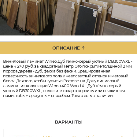
ОПИСАНИЕ
Виниловый ламинат Wineo Дуб тёмно-серый уютный DB300WXL -
руб.
цена 4 270
за квадратный метр. Это покрытие толщиной 2 мм,
порода дерева - дуб, фаска без фаски. Брашированная
поверхность винилового пола имеет светлый оттенок и матовый
блеск. Для того, чтобы купить в Ростове-на-Дону виниловый
ламинат из коллекции Wineo 400 Wood XL Дуб тёмно-серый
уютный DB300WXL, положите товар в корзину или свяжитесь с
нами любым доступным способом. Товар есть в наличии.
ВАРИАНТЫ