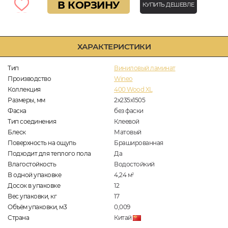
В КОРЗИНУ
КУПИТЬ ДЕШЕВЛЕ
ХАРАКТЕРИСТИКИ
Тип
Виниловый ламинат
Производство
Wineo
Коллекция
400 Wood XL
Размеры, мм
2х235х1505
Фаска
без фаски
Тип соединения
Клеевой
Блеск
Матовый
Поверхность на ощупь
Брашированная
Подходит для теплого пола
Да
Влагостойкость
Водостойкий
В одной упаковке
4,24
м
2
Досок в упаковке
12
Вес упаковки, кг
17
Объём упаковки, м3
0,009
Страна
Китай