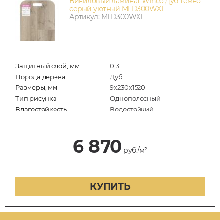
Виниловый ламинат Wineo Дуб тёмно-
серый уютный MLD300WXL
Артикул: MLD300WXL
Защитный слой, мм
0,3
Порода дерева
Дуб
Размеры, мм
9х230х1520
Тип рисунка
Однополосный
Влагостойкость
Водостойкий
6 870
руб./м²
КУПИТЬ