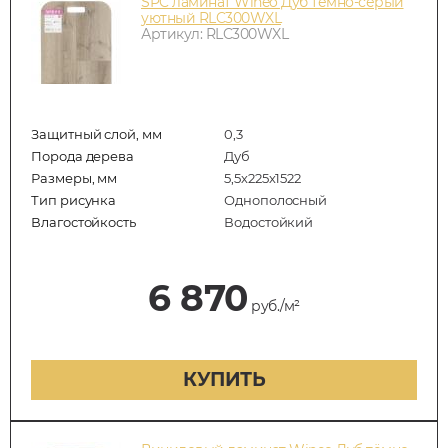
SPC ламинат Wineo Дуб тёмно-серый
уютный RLC300WXL
Артикул: RLC300WXL
Защитный слой, мм
0,3
Порода дерева
Дуб
Размеры, мм
5,5х225х1522
Тип рисунка
Однополосный
Влагостойкость
Водостойкий
6 870
руб./м²
КУПИТЬ