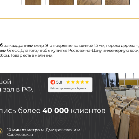
б.
за квадратный метр. Это покрытие толщиной 15 мм, порода дерева - 
й блеск. Для того, чтобы купить в Ростове-на-Дону инженерную доск
бом. Товар есть в наличии.