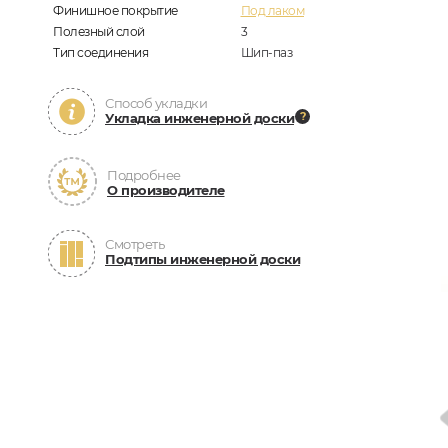
Финишное покрытие
Под лаком
Полезный слой
3
Тип соединения
Шип-паз
Способ укладки
Укладка инженерной доски
Подробнее
О производителе
Смотреть
Подтипы инженерной доски