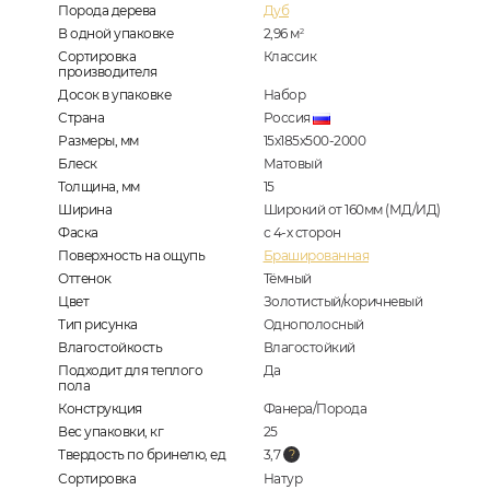
Порода дерева
Дуб
В одной упаковке
2,96
м
2
Сортировка
Классик
производителя
Досок в упаковке
Набор
Страна
Россия
Размеры, мм
15х185х500-2000
Блеск
Матовый
Толщина, мм
15
Ширина
Широкий от 160мм (МД/ИД)
Фаска
с 4-х сторон
Поверхность на ощупь
Брашированная
Оттенок
Тёмный
Цвет
Золотистый/коричневый
Тип рисунка
Однополосный
Влагостойкость
Влагостойкий
Подходит для теплого
Да
пола
Конструкция
Фанера/Порода
Вес упаковки, кг
25
Твердость по бринелю, ед
3,7
Сортировка
Натур