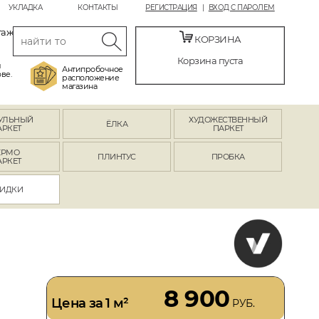
УКЛАДКА
КОНТАКТЫ
РЕГИСТРАЦИЯ
ВХОД С ПАРОЛЕМ
таж
КОРЗИНА
Корзина пуста
й
Антипробочное
ве.
расположение
магазина
УЛЬНЫЙ
ХУДОЖЕСТВЕННЫЙ
ЁЛКА
АРКЕТ
ПАРКЕТ
ЕРМО
ПЛИНТУС
ПРОБКА
АРКЕТ
ИДКИ
8 900
Цена за 1 м²
РУБ.