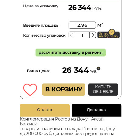
Цена за упаковку
26 344
РУБ.
м
2
Введите площадь
Запас
Количество упаковок
на подрезку
рассчитать доставку в регионы
26 344
Ваша цена:
РУБ.
КУПИТЬ
В КОРЗИНУ
ДЕШЕВЛЕ
Оплата
Доставка
Конгломерация Ростов на Дону - Аксай -
Батайск
Товары из наличия со склада Ростов на Дону
до 300 000 руб. доставим без предоплаты на