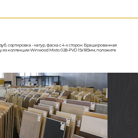
дуб, сортировка - натур, фаска с 4-х сторон. Брашированная
у из коллекции Winwood Mixto 028-PVD 15х185мм, положите