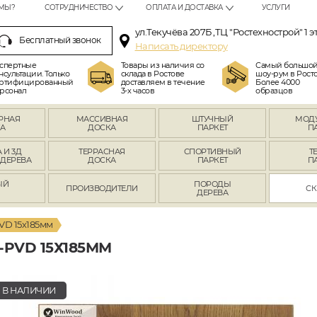
МЫ?
СОТРУДНИЧЕСТВО
ОПЛАТА И ДОСТАВКА
УСЛУГИ
ул.Текучёва 207Б ,ТЦ "Ростехнострой" 1 э
Бесплатный звонок
Написать директору
спертные
Товары из наличия со
Самый большо
нсультации. Только
склада в Ростове
шоу-рум в Росто
ртифицированный
доставляем в течение
Более 4000
рсонал
3-х часов
образцов
РНАЯ
МАССИВНАЯ
ШТУЧНЫЙ
МОД
А
ДОСКА
ПАРКЕТ
П
 И 3Д
ТЕРРАСНАЯ
СПОРТИВНЫЙ
Т
 ДЕРЕВА
ДОСКА
ПАРКЕТ
П
ЫЙ
ПОРОДЫ
ПРОИЗВОДИТЕЛИ
СК
Л
ДЕРЕВА
VD 15х185мм
PVD 15Х185ММ
В НАЛИЧИИ