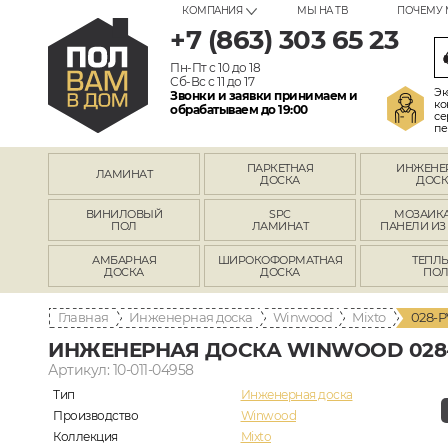
КОМПАНИЯ
МЫ НА ТВ
ПОЧЕМУ 
+7 (863) 303 65 23
Пн-Пт с 10 до 18
Сб-Вс с 11 до 17
Эк
Звонки и заявки принимаем и
ко
обрабатываем до 19:00
се
пе
ПАРКЕТНАЯ
ИНЖЕНЕ
ЛАМИНАТ
ДОСКА
ДОСК
ВИНИЛОВЫЙ
SPC
МОЗАИКА
ПОЛ
ЛАМИНАТ
ПАНЕЛИ ИЗ
АМБАРНАЯ
ШИРОКОФОРМАТНАЯ
ТЕПЛ
ДОСКА
ДОСКА
ПО
Главная
Инженерная доска
Winwood
Mixto
028-P
ИНЖЕНЕРНАЯ ДОСКА WINWOOD 028-
Артикул: 10-011-04958
Тип
Инженерная доска
Производство
Winwood
Коллекция
Mixto