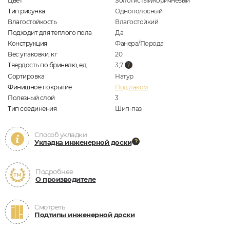
Цвет
Золотистый/коричневый
Тип рисунка
Однополосный
Влагостойкость
Влагостойкий
Подходит для теплого пола
Да
Конструкция
Фанера/Порода
Вес упаковки, кг
20
Твердость по бринелю, ед
3,7
Сортировка
Натур
Финишное покрытие
Под лаком
Полезный слой
3
Тип соединения
Шип-паз
Способ укладки
Укладка инженерной доски
Подробнее
О производителе
Смотреть
Подтипы инженерной доски