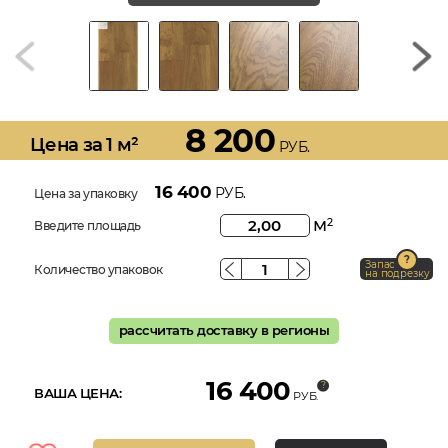
8 200
Цена за 1 м²
РУБ.
16 400
РУБ.
Цена за упаковку
м
2
Введите площадь
Запас
Количество упаковок
на подрезку
рассчитать доставку в регионы
16 400
ВАША ЦЕНА:
РУБ.