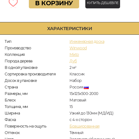
В КОРЗИНУ
КУПИТЬ ДЕШЕВЛЕ
ХАРАКТЕРИСТИКИ
Тип
Инженерная доска
Производство
Winwood
Коллекция
Mixto
Порода дерева
Дуб
В одной упаковке
2
м
2
Сортировка производителя
Классик
Досок в упаковке
Набор
Страна
Россия
Размеры, мм
15х125х500-2000
Блеск
Матовый
Толщина, мм
15
Ширина
Узкий до 130мм (МД/ИД)
Фаска
с 4-х сторон
Поверхность на ощупь
Брашированная
Оттенок
Тёмный