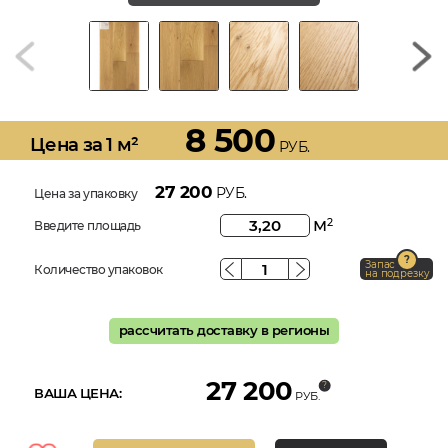
8 500
Цена за 1 м²
РУБ.
27 200
РУБ.
Цена за упаковку
м
2
Введите площадь
Запас
Количество упаковок
на подрезку
рассчитать доставку в регионы
27 200
ВАША ЦЕНА:
РУБ.