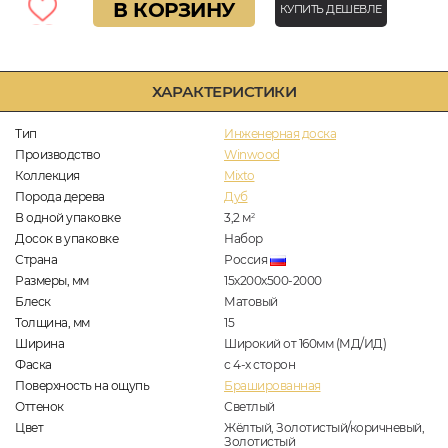
В КОРЗИНУ
КУПИТЬ ДЕШЕВЛЕ
ХАРАКТЕРИСТИКИ
Тип
Инженерная доска
Производство
Winwood
Коллекция
Mixto
Порода дерева
Дуб
В одной упаковке
3,2
м
2
Досок в упаковке
Набор
Страна
Россия
Размеры, мм
15х200х500-2000
Блеск
Матовый
Толщина, мм
15
Ширина
Широкий от 160мм (МД/ИД)
Фаска
с 4-х сторон
Поверхность на ощупь
Брашированная
Оттенок
Светлый
Цвет
Жёлтый, Золотистый/коричневый,
Золотистый