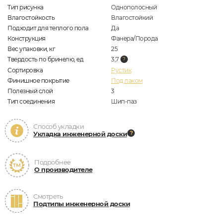
Тип рисунка
Однополосный
Влагостойкость
Влагостойкий
Подходит для теплого пола
Да
Конструкция
Фанера/Порода
Вес упаковки, кг
25
Твердость по бринелю, ед
3,7
Сортировка
Рустик
Финишное покрытие
Под лаком
Полезный слой
3
Тип соединения
Шип-паз
Способ укладки
Укладка инженерной доски
Подробнее
О производителе
Смотреть
Подтипы инженерной доски