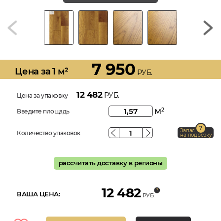
7 950
Цена за 1 м²
РУБ.
12 482
РУБ.
Цена за упаковку
м
2
Введите площадь
Запас
Количество упаковок
на подрезку
рассчитать доставку в регионы
12 482
ВАША ЦЕНА:
РУБ.