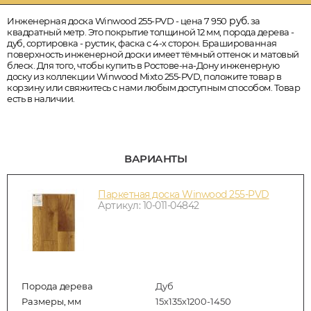
руб.
Инженерная доска Winwood 255-PVD - цена 7 950
за
квадратный метр. Это покрытие толщиной 12 мм, порода дерева -
дуб, сортировка - рустик, фаска с 4-х сторон. Брашированная
поверхность инженерной доски имеет тёмный оттенок и матовый
блеск. Для того, чтобы купить в Ростове-на-Дону инженерную
доску из коллекции Winwood Mixto 255-PVD, положите товар в
корзину или свяжитесь с нами любым доступным способом. Товар
есть в наличии.
ВАРИАНТЫ
Паркетная доска Winwood 255-PVD
Артикул: 10-011-04842
Порода дерева
Дуб
Размеры, мм
15х135х1200-1450