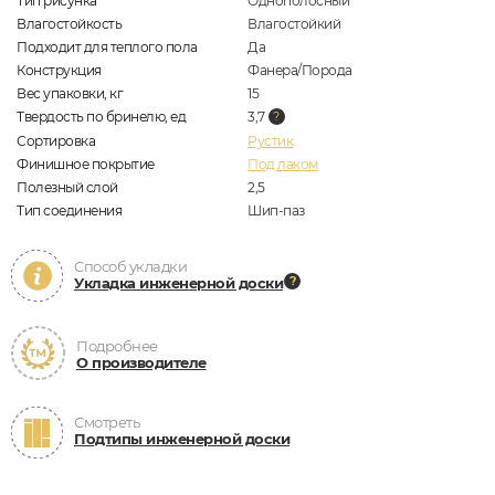
Тип рисунка
Однополосный
Влагостойкость
Влагостойкий
Подходит для теплого пола
Да
Конструкция
Фанера/Порода
Вес упаковки, кг
15
Твердость по бринелю, ед
3,7
Сортировка
Рустик
Финишное покрытие
Под лаком
Полезный слой
2,5
Тип соединения
Шип-паз
Способ укладки
Укладка инженерной доски
Подробнее
О производителе
Смотреть
Подтипы инженерной доски