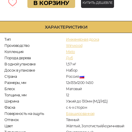
В КОРЗИНУ
КУПИТЬ ДЕШЕВЛЕ
ХАРАКТЕРИСТИКИ
Тип
Инженерная доска
Производство
Winwood
Коллекция
Mixto
Порода дерева
Дуб
В одной упаковке
1,57
м
2
Досок в упаковке
Набор
Страна
Россия
Размеры, мм
12х135х1200-1450
Блеск
Матовый
Толщина, мм
12
Ширина
Узкий до 130мм (МД/ИД)
Фаска
с 4-х сторон
Поверхность на ощупь
Брашированная
Оттенок
Тёмный
Цвет
Жёлтый, Золотистый/коричневый