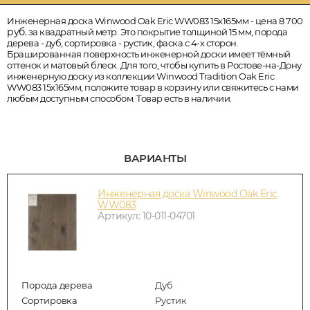
Инженерная доска Winwood Oak Eric WW083 15х165мм - цена 8 700
руб.
за квадратный метр. Это покрытие толщиной 15 мм, порода
дерева - дуб, сортировка - рустик, фаска с 4-х сторон.
Брашированная поверхность инженерной доски имеет тёмный
оттенок и матовый блеск. Для того, чтобы купить в Ростове-на-Дону
инженерную доску из коллекции Winwood Tradition Oak Eric
WW083 15х165мм, положите товар в корзину или свяжитесь с нами
любым доступным способом. Товар есть в наличии.
ВАРИАНТЫ
Инженерная доска Winwood Oak Eric
WW083
Артикул: 10-011-04701
Порода дерева
Дуб
Сортировка
Рустик