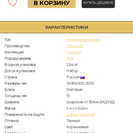
В КОРЗИНУ
КУПИТЬ ДЕШЕВЛЕ
ХАРАКТЕРИСТИКИ
Тип
Инженерная доска
Производство
Winwood
Коллекция
Tradition
Порода дерева
Дуб
В одной упаковке
2,64
м
2
Досок в упаковке
Набор
Страна
Россия
Размеры, мм
15х165х500-2000
Блеск
Матовый
Толщина, мм
15
Ширина
Широкий от 160мм (МД/ИД)
Фаска
с 4-х сторон
Поверхность на ощупь
Брашированная
Оттенок
Тёмный
Цвет
Коричневый