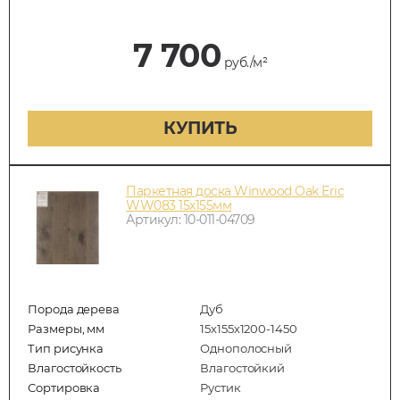
7 700
руб./м²
КУПИТЬ
Паркетная доска Winwood Oak Eric
WW083 15х155мм
Артикул: 10-011-04709
Порода дерева
Дуб
Размеры, мм
15х155х1200-1450
Тип рисунка
Однополосный
Влагостойкость
Влагостойкий
Сортировка
Рустик