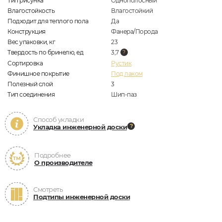
Тип рисунка
Однополосный
Влагостойкость
Влагостойкий
Подходит для теплого пола
Да
Конструкция
Фанера/Порода
Вес упаковки, кг
23
Твердость по бринелю, ед
3,7
Сортировка
Рустик
Финишное покрытие
Под лаком
Полезный слой
3
Тип соединения
Шип-паз
Способ укладки
Укладка инженерной доски
Подробнее
О производителе
Смотреть
Подтипы инженерной доски