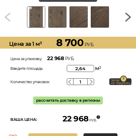
8 700
Цена за 1 м²
РУБ.
22 968
РУБ.
Цена за упаковку
м
2
Введите площадь
Запас
Количество упаковок
на подрезку
рассчитать доставку в регионы
22 968
ВАША ЦЕНА:
РУБ.