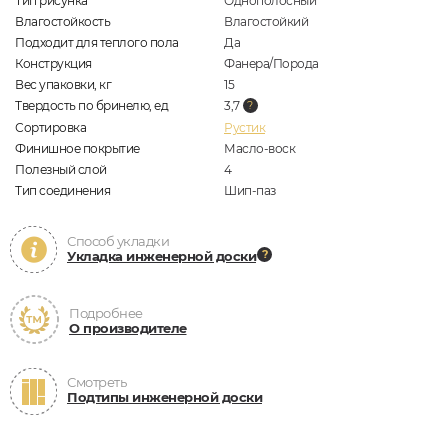
Тип рисунка
Однополосный
Влагостойкость
Влагостойкий
Подходит для теплого пола
Да
Конструкция
Фанера/Порода
Вес упаковки, кг
15
Твердость по бринелю, ед
3,7
Сортировка
Рустик
Финишное покрытие
Масло-воск
Полезный слой
4
Тип соединения
Шип-паз
Способ укладки
Укладка инженерной доски
Подробнее
О производителе
Смотреть
Подтипы инженерной доски