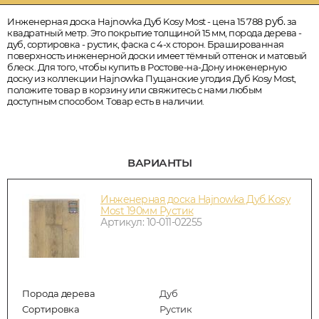
руб.
Инженерная доска Hajnowka Дуб Kosy Most - цена 15 788
за
квадратный метр. Это покрытие толщиной 15 мм, порода дерева -
дуб, сортировка - рустик, фаска с 4-х сторон. Брашированная
поверхность инженерной доски имеет тёмный оттенок и матовый
блеск. Для того, чтобы купить в Ростове-на-Дону инженерную
доску из коллекции Hajnowka Пущанские угодия Дуб Kosy Most,
положите товар в корзину или свяжитесь с нами любым
доступным способом. Товар есть в наличии.
ВАРИАНТЫ
Инженерная доска Hajnowka Дуб Kosy
Most 190мм Рустик
Артикул: 10-011-02255
Порода дерева
Дуб
Сортировка
Рустик