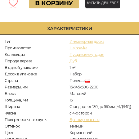
В КОРЗИНУ
КУПИТЬ ДЕШЕВЛЕ
ХАРАКТЕРИСТИКИ
Тип
Инженерная доска
Производство
Hajnowka
Коллекция
Пущанские угодия
Порода дерева
Дуб
В одной упаковке
1
м
2
Досок в упаковке
Набор
Страна
Польша
Размеры, мм
15х145х500-2200
Блеск
Матовый
Толщина, мм
15
Ширина
Стандарт от 130 до 160мм (МД/ИД)
Фаска
с 4-х сторон
Поверхность на ощупь
Брашированная
Оттенок
Тёмный
Цвет
Коричневый