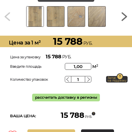
15 788
Цена за 1 м²
РУБ.
15 788
РУБ.
Цена за упаковку
м
2
Введите площадь
Запас
Количество упаковок
на подрезку
рассчитать доставку в регионы
15 788
ВАША ЦЕНА:
РУБ.