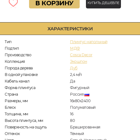
В КОРЗИНУ
КУПИТЬ ДЕШЕВЛЕ
ХАРАКТЕРИСТИКИ
Тип
Плинтус напольный
Подтип
МДФ
Производство
Cosca Decor
Коллекция
Экошпон
Порода дерева
Дуб
В одной упаковке
2,4
м/п
Кабель канал
Да
Форма плинтуса
Фигурный
Страна
Россия
Размеры, мм
16х80х2400
Блеск
Полуматовый
Толщина, мм
16
Высота плинтуса, мм
80
Поверхность на ощупь
Брашированная
Оттенок
Тёмный