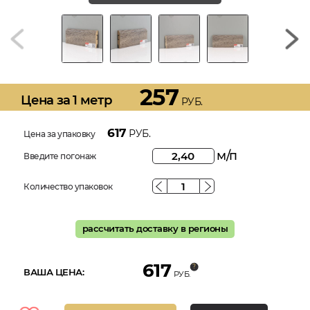
257
Цена за 1 метр
РУБ.
617
РУБ.
Цена за упаковку
м/п
Введите погонаж
Количество упаковок
рассчитать доставку в регионы
617
ВАША ЦЕНА:
РУБ.