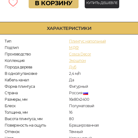
В КОРЗИНУ
КУПИТЬ ДЕШЕВЛЕ
ХАРАКТЕРИСТИКИ
Тип
Плинтус напольный
Подтип
МДФ
Производство
Cosca Decor
Коллекция
Экошпон
Порода дерева
Дуб
В одной упаковке
2,4
м/п
Кабель канал
Да
Форма плинтуса
Фигурный
Страна
Россия
Размеры, мм
16х80х2400
Блеск
Полуматовый
Толщина, мм
16
Высота плинтуса, мм
80
Поверхность на ощупь
Брашированная
Оттенок
Тёмный