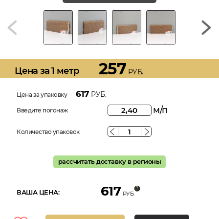
257
Цена за 1 метр
РУБ.
617
РУБ.
Цена за упаковку
м/п
Введите погонаж
Количество упаковок
рассчитать доставку в регионы
617
ВАША ЦЕНА:
РУБ.