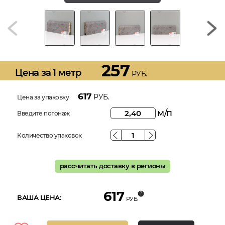
257
Цена за 1 метр
РУБ.
617
РУБ.
Цена за упаковку
м/п
Введите погонаж
Количество упаковок
рассчитать доставку в регионы
617
ВАША ЦЕНА:
РУБ.