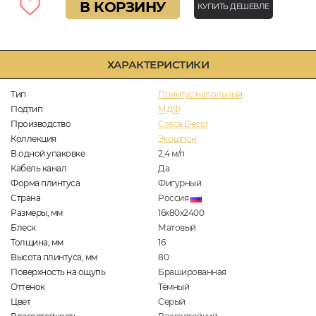
В КОРЗИНУ
КУПИТЬ ДЕШЕВЛЕ
ХАРАКТЕРИСТИКИ
Тип
Плинтус напольный
Подтип
МДФ
Производство
Cosca Decor
Коллекция
Экошпон
В одной упаковке
2,4
м/п
Кабель канал
Да
Форма плинтуса
Фигурный
Страна
Россия
Размеры, мм
16х80х2400
Блеск
Матовый
Толщина, мм
16
Высота плинтуса, мм
80
Поверхность на ощупь
Брашированная
Оттенок
Тёмный
Цвет
Серый