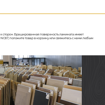
 4-х сторон. Брашированная поверхность ламината имеет
ро NC67, положите товар в корзину или свяжитесь с нами любым