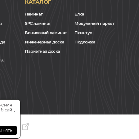
КАТАЛОГ
Ламинат
Елка
я
SPC ламинат
Модульный паркет
Виниловый ламинат
Плинтус
нда
Инженерная доска
Подложка
Паркетная доска
ы.
чения
б-сайт,
инять