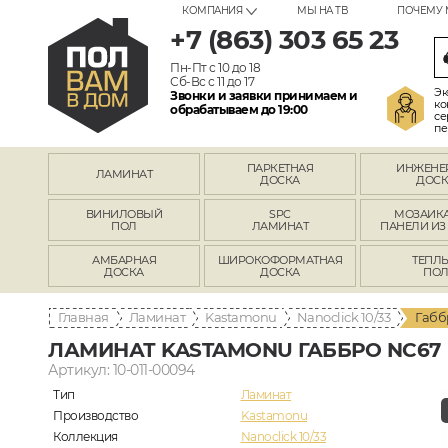
КОМПАНИЯ
МЫ НА ТВ
ПОЧЕМУ 
+7 (863) 303 65 23
Пн-Пт с 10 до 18
Сб-Вс с 11 до 17
Эк
Звонки и заявки принимаем и
ко
обрабатываем до 19:00
се
пе
ПАРКЕТНАЯ
ИНЖЕНЕ
ЛАМИНАТ
ДОСКА
ДОСК
ВИНИЛОВЫЙ
SPC
МОЗАИКА
ПОЛ
ЛАМИНАТ
ПАНЕЛИ ИЗ
АМБАРНАЯ
ШИРОКОФОРМАТНАЯ
ТЕПЛ
ДОСКА
ДОСКА
ПО
Главная
Ламинат
Kastamonu
Nanoclick 10/33
Габб
ЛАМИНАТ KASTAMONU ГАББРО NC67
Артикул: 10-011-00094
Тип
Ламинат
Производство
Kastamonu
Коллекция
Nanoclick 10/33