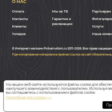
О НАС
Оплата
Мы на ТВ
Партнерам
Контакты
Гарантии и
Фотогалере
рекламации
Клиенты
Услуги
Укладка
Наша кома
© Интернет-магазин Polvamvdom.ru 2011-2026. Все права защищен
При копировании материалов прямая ссылка на сайт обязательна
.
На нашем веб-сайте используются файлы cookie для обеспе
наилучшего взаимодействия с пользователем. Используя ве
вы соглашаетесь с использованием файлов cookie.
Подробнее про cookie ⟶
НАШ ПАРТНЁР
Пр