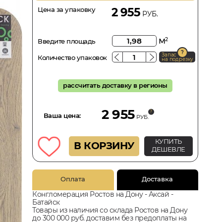
Цена за упаковку
2 955
РУБ.
м
2
Введите площадь
Запас
Количество упаковок
на подрезку
рассчитать доставку в регионы
2 955
Ваша цена:
РУБ.
КУПИТЬ
В КОРЗИНУ
ДЕШЕВЛЕ
Оплата
Доставка
Конгломерация Ростов на Дону - Аксай -
Батайск
Товары из наличия со склада Ростов на Дону
до 300 000 руб. доставим без предоплаты на