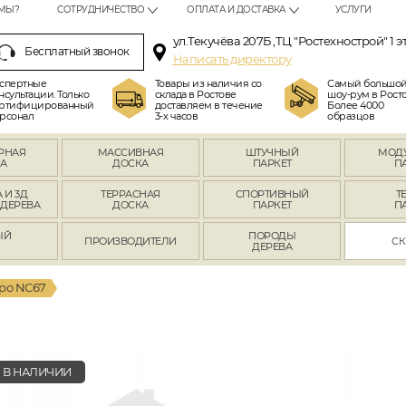
МЫ?
СОТРУДНИЧЕСТВО
ОПЛАТА И ДОСТАВКА
УСЛУГИ
ул.Текучёва 207Б ,ТЦ "Ростехнострой" 1 э
Бесплатный звонок
Написать директору
спертные
Товары из наличия со
Самый большо
нсультации. Только
склада в Ростове
шоу-рум в Росто
ртифицированный
доставляем в течение
Более 4000
рсонал
3-х часов
образцов
РНАЯ
МАССИВНАЯ
ШТУЧНЫЙ
МОД
А
ДОСКА
ПАРКЕТ
П
 И 3Д
ТЕРРАСНАЯ
СПОРТИВНЫЙ
Т
 ДЕРЕВА
ДОСКА
ПАРКЕТ
П
ЫЙ
ПОРОДЫ
ПРОИЗВОДИТЕЛИ
СК
Л
ДЕРЕВА
ро NC67
В НАЛИЧИИ