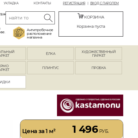
УКЛАДКА
КОНТАКТЫ
РЕГИСТРАЦИЯ
ВХОД С ПАРОЛЕМ
таж
КОРЗИНА
Корзина пуста
й
Антипробочное
ве.
расположение
магазина
УЛЬНЫЙ
ХУДОЖЕСТВЕННЫЙ
ЁЛКА
АРКЕТ
ПАРКЕТ
ЕРМО
ПЛИНТУС
ПРОБКА
АРКЕТ
ИДКИ
1 496
Цена за 1 м²
РУБ.