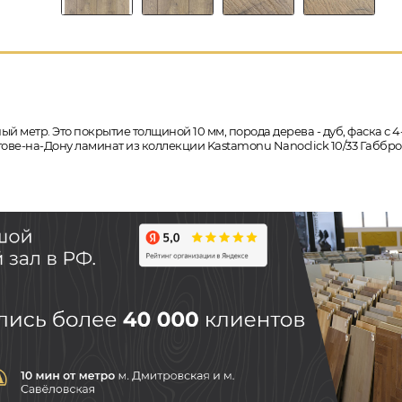
ый метр. Это покрытие толщиной 10 мм, порода дерева - дуб, фаска с
остове-на-Дону ламинат из коллекции Kastamonu Nanoclick 10/33 Габб