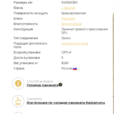
Размеры, мм
10х159х1380
Фаска
C фаской
Поверхность на ощупь
Брашированная
Блеск
Матовый
Влагостойкость
Водостойкий
Конструкция
Ламинат прямого прессования
DPL
Тип соединения
Замок
Подходит для теплого
Для теплого пола
пола
В одной упаковке
1,975
м
2
Досок в упаковке
9
Вес упаковки, кг
16,88
Страна
Россия
Способ укладки
Укладка ламината
Смотреть
Инструкция по укладке ламината Kastamonu