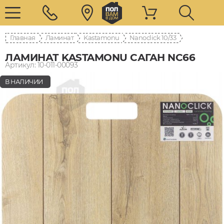
Главная
Ламинат
Kastamonu
Nanoclick 10/33
ЛАМИНАТ KASTAMONU САГАН NC66
Артикул: 10-011-00093
В НАЛИЧИИ