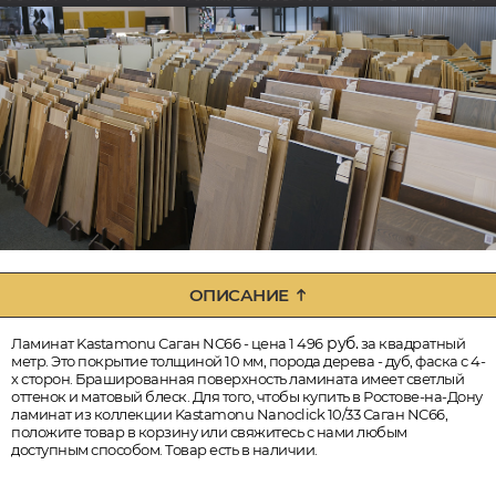
ОПИСАНИЕ
руб.
Ламинат Kastamonu Саган NC66 - цена 1 496
за квадратный
метр. Это покрытие толщиной 10 мм, порода дерева - дуб, фаска с 4-
х сторон. Брашированная поверхность ламината имеет светлый
оттенок и матовый блеск. Для того, чтобы купить в Ростове-на-Дону
ламинат из коллекции Kastamonu Nanoclick 10/33 Саган NC66,
положите товар в корзину или свяжитесь с нами любым
доступным способом. Товар есть в наличии.