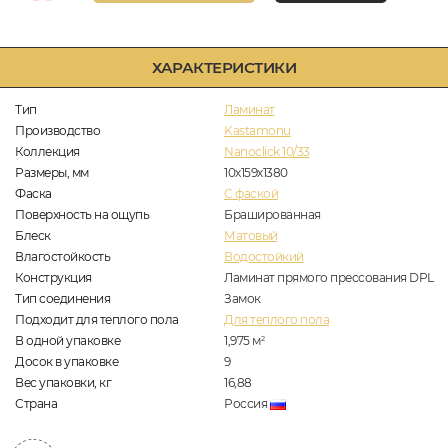
ХАРАКТЕРИСТИКИ
Тип
Ламинат
Производство
Kastamonu
Коллекция
Nanoclick 10/33
Размеры, мм
10х159х1380
Фаска
C фаской
Поверхность на ощупь
Брашированная
Блеск
Матовый
Влагостойкость
Водостойкий
Конструкция
Ламинат прямого прессования DPL
Тип соединения
Замок
Подходит для теплого пола
Для теплого пола
В одной упаковке
1,975
м
2
Досок в упаковке
9
Вес упаковки, кг
16,88
Страна
Россия