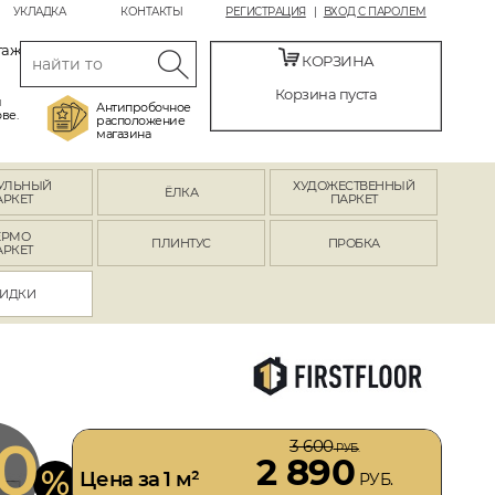
УКЛАДКА
КОНТАКТЫ
РЕГИСТРАЦИЯ
ВХОД С ПАРОЛЕМ
таж
КОРЗИНА
Корзина пуста
й
Антипробочное
ве.
расположение
магазина
УЛЬНЫЙ
ХУДОЖЕСТВЕННЫЙ
ЁЛКА
АРКЕТ
ПАРКЕТ
ЕРМО
ПЛИНТУС
ПРОБКА
АРКЕТ
ИДКИ
0
3 600
РУБ.
2 890
%
Цена за 1 м²
РУБ.