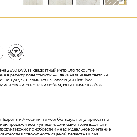
руб.
ена 2 890
за квадратный метр. Это покрытие
ение в регистр поверхность SPC ламината имеет светлый
ве-на-Дону SPC ламинат из коллекции FirstFloor
ну или свяжитесь с нами любым доступным способом.
ран Европы и Америки и имеет большую популярность на
ешных продаж и эксплуатации. Ежегодно производится и
 продукт можно приобрести и у нас. Идеальное сочетание
гантности в совокупности с ценой, делают наш SPC