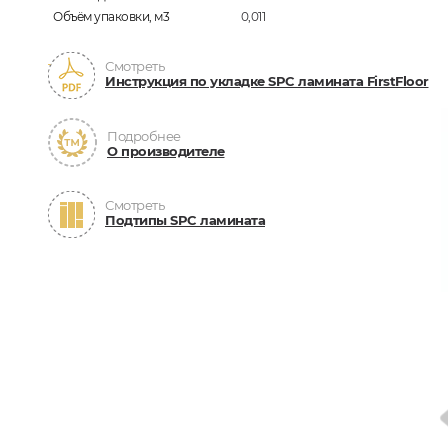
Объём упаковки, м3
0,011
Смотреть
Инструкция по укладке SPC ламината FirstFloor
Подробнее
О производителе
Смотреть
Подтипы SPC ламината