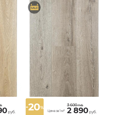
20
3 600
-
Б.
РУБ.
%
90
2 890
Цена за 1 м²
руб.
руб.