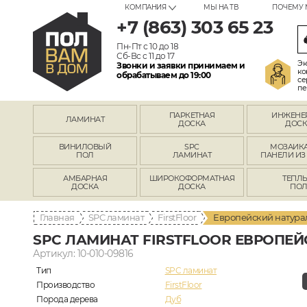
КОМПАНИЯ
МЫ НА ТВ
ПОЧЕМУ 
+7 (863) 303 65 23
Пн-Пт с 10 до 18
Сб-Вс с 11 до 17
Эк
Звонки и заявки принимаем и
ко
обрабатываем до 19:00
се
пе
ПАРКЕТНАЯ
ИНЖЕНЕ
ЛАМИНАТ
ДОСКА
ДОСК
ВИНИЛОВЫЙ
SPC
МОЗАИКА
ПОЛ
ЛАМИНАТ
ПАНЕЛИ ИЗ
АМБАРНАЯ
ШИРОКОФОРМАТНАЯ
ТЕПЛ
ДОСКА
ДОСКА
ПО
Главная
SPC ламинат
FirstFloor
Европейский натурал
SPC ЛАМИНАТ FIRSTFLOOR ЕВРОПЕЙ
Артикул: 10-010-09816
Тип
SPC ламинат
Производство
FirstFloor
Порода дерева
Дуб