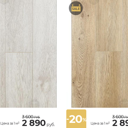
20
3 600
3 600
-
РУБ.
РУ
%
2 890
2 8
Цена за 1 м²
Цена за 1 м²
руб.