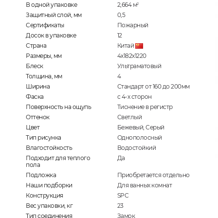
В одной упаковке
2,664
м
2
Защитный слой, мм
0,5
Сертификаты
Пожарный
Досок в упаковке
12
Страна
Китай
Размеры, мм
4х182х1220
Блеск
Ультраматовый
Толщина, мм
4
Ширина
Стандарт от 160 до 200мм
Фаска
с 4-х сторон
Поверхность на ощупь
Тиснение в регистр
Оттенок
Светлый
Цвет
Бежевый, Серый
Тип рисунка
Однополосный
Влагостойкость
Водостойкий
Подходит для теплого
Да
пола
Подложка
Приобретается отдельно
Наши подборки
Для ванных комнат
Конструкция
SPC
Вес упаковки, кг
23
Тип соединения
Замок