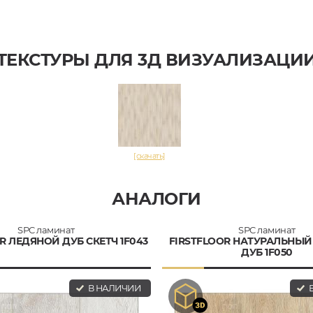
ТЕКСТУРЫ ДЛЯ 3Д ВИЗУАЛИЗАЦИ
[скачать]
АНАЛОГИ
SPC ламинат
SPC ламинат
R ЛЕДЯНОЙ ДУБ СКЕТЧ 1F043
FIRSTFLOOR НАТУРАЛЬНЫЙ
ДУБ 1F050
В НАЛИЧИИ
В