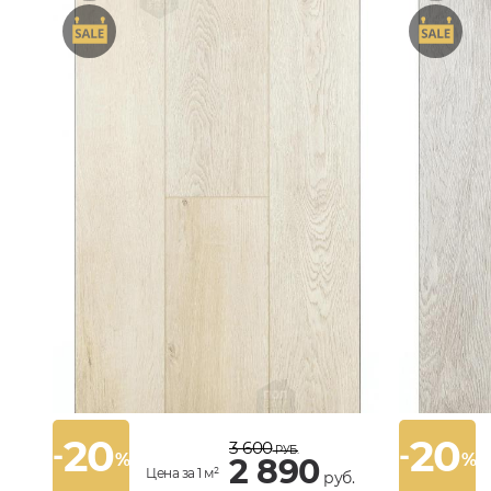
20
20
3 600
-
-
РУБ.
%
%
2 890
Цена за 1 м²
руб.