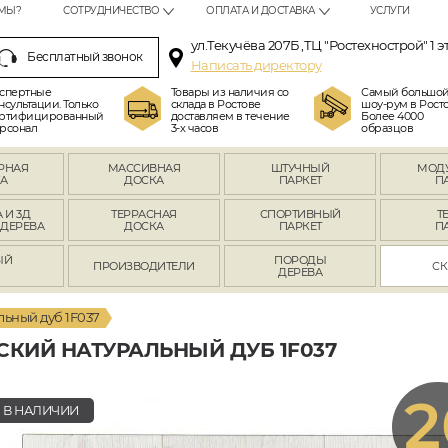
МЫ?
СОТРУДНИЧЕСТВО
ОПЛАТА И ДОСТАВКА
УСЛУГИ
ул.Текучёва 207Б ,ТЦ "Ростехнострой" 1 э
Бесплатный звонок
Написать директору
спертные
Товары из наличия со
Самый большо
нсультации. Только
склада в Ростове
шоу-рум в Росто
ртифицированный
доставляем в течение
Более 4000
рсонал
3-х часов
образцов
РНАЯ
МАССИВНАЯ
ШТУЧНЫЙ
МОД
А
ДОСКА
ПАРКЕТ
П
 И 3Д
ТЕРРАСНАЯ
СПОРТИВНЫЙ
Т
 ДЕРЕВА
ДОСКА
ПАРКЕТ
П
ЫЙ
ПОРОДЫ
ПРОИЗВОДИТЕЛИ
СК
Л
ДЕРЕВА
ьный дуб 1F037
СКИЙ НАТУРАЛЬНЫЙ ДУБ 1F037
2
В НАЛИЧИИ