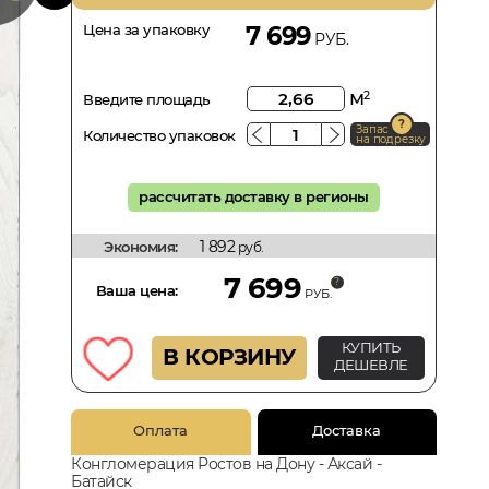
Цена за упаковку
7 699
РУБ.
м
2
Введите площадь
Запас
Количество упаковок
на подрезку
рассчитать доставку в регионы
1 892
Экономия:
руб.
7 699
Ваша цена:
РУБ.
КУПИТЬ
В КОРЗИНУ
ДЕШЕВЛЕ
Оплата
Доставка
Конгломерация Ростов на Дону - Аксай -
Батайск