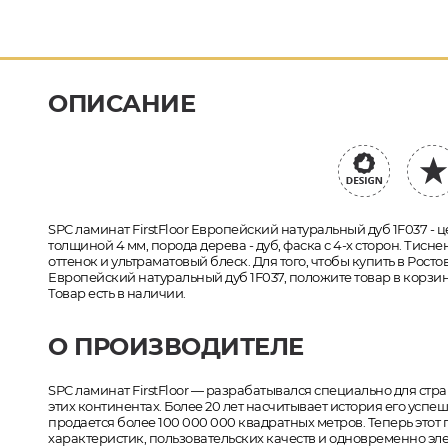
ОПИСАНИЕ
SPC ламинат FirstFloor Европейский натуральный дуб 1F037 - ц
толщиной 4 мм, порода дерева - дуб, фаска с 4-х сторон. Тисн
оттенок и ультраматовый блеск. Для того, чтобы купить в Росто
Европейский натуральный дуб 1F037, положите товар в корзи
Товар есть в наличии.
О ПРОИЗВОДИТЕЛЕ
SPC ламинат FirstFloor — разрабатывался специально для ст
этих континентах. Более 20 лет насчитывает история его усп
продается более 100 000 000 квадратных метров. Теперь этот
характеристик, пользовательских качеств и одновременно эле