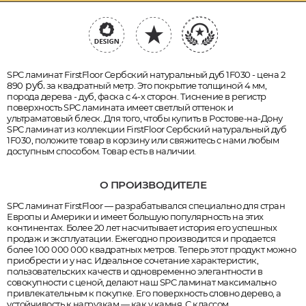
SPC ламинат FirstFloor Сербский натуральный дуб 1F030 - цена 2
руб.
890
за квадратный метр. Это покрытие толщиной 4 мм,
порода дерева - дуб, фаска с 4-х сторон. Тиснение в регистр
поверхность SPC ламината имеет светлый оттенок и
ультраматовый блеск. Для того, чтобы купить в Ростове-на-Дону
SPC ламинат из коллекции FirstFloor Сербский натуральный дуб
1F030, положите товар в корзину или свяжитесь с нами любым
доступным способом. Товар есть в наличии.
О ПРОИЗВОДИТЕЛЕ
SPC ламинат FirstFloor — разрабатывался специально для стран
Европы и Америки и имеет большую популярность на этих
континентах. Более 20 лет насчитывает история его успешных
продаж и эксплуатации. Ежегодно производится и продается
более 100 000 000 квадратных метров. Теперь этот продукт можно
приобрести и у нас. Идеальное сочетание характеристик,
пользовательских качеств и одновременно элегантности в
совокупности с ценой, делают наш SPC ламинат максимально
привлекательным к покупке. Его поверхность словно дерево, а
устойчивость к нагрузкам — как у камня. С классом