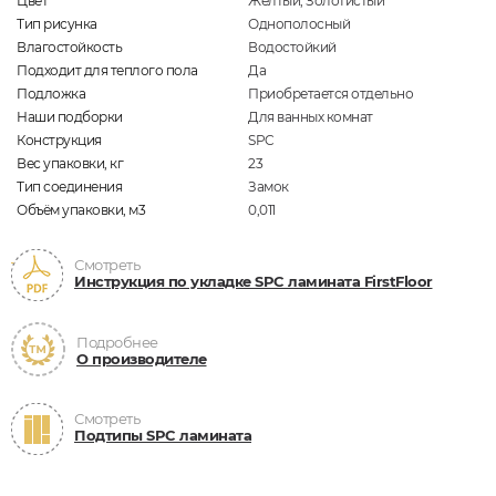
Цвет
Жёлтый, Золотистый
Тип рисунка
Однополосный
Влагостойкость
Водостойкий
Подходит для теплого пола
Да
Подложка
Приобретается отдельно
Наши подборки
Для ванных комнат
Конструкция
SPC
Вес упаковки, кг
23
Тип соединения
Замок
Объём упаковки, м3
0,011
Смотреть
Инструкция по укладке SPC ламината FirstFloor
Подробнее
О производителе
Смотреть
Подтипы SPC ламината