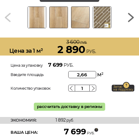
3 600
РУБ.
2 890
Цена за 1 м²
РУБ.
7 699
РУБ.
Цена за упаковку
м
2
Введите площадь
Запас
Количество упаковок
на подрезку
рассчитать доставку в регионы
1 892
ЭКОНОМИЯ:
руб.
7 699
ВАША ЦЕНА:
РУБ.