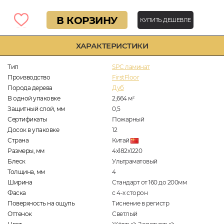
В КОРЗИНУ
КУПИТЬ ДЕШЕВЛЕ
ХАРАКТЕРИСТИКИ
Тип
SPC ламинат
Производство
FirstFloor
Порода дерева
Дуб
В одной упаковке
2,664
м
2
Защитный слой, мм
0,5
Сертификаты
Пожарный
Досок в упаковке
12
Страна
Китай
Размеры, мм
4х182х1220
Блеск
Ультраматовый
Толщина, мм
4
Ширина
Стандарт от 160 до 200мм
Фаска
с 4-х сторон
Поверхность на ощупь
Тиснение в регистр
Оттенок
Светлый