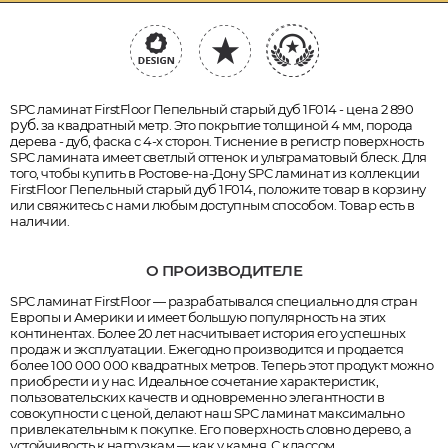
SPC ламинат FirstFloor Пепельный старый дуб 1F014 - цена 2 890
руб.
за квадратный метр. Это покрытие толщиной 4 мм, порода
дерева - дуб, фаска с 4-х сторон. Тиснение в регистр поверхность
SPC ламината имеет светлый оттенок и ультраматовый блеск. Для
того, чтобы купить в Ростове-на-Дону SPC ламинат из коллекции
FirstFloor Пепельный старый дуб 1F014, положите товар в корзину
или свяжитесь с нами любым доступным способом. Товар есть в
наличии.
О ПРОИЗВОДИТЕЛЕ
SPC ламинат FirstFloor — разрабатывался специально для стран
Европы и Америки и имеет большую популярность на этих
континентах. Более 20 лет насчитывает история его успешных
продаж и эксплуатации. Ежегодно производится и продается
более 100 000 000 квадратных метров. Теперь этот продукт можно
приобрести и у нас. Идеальное сочетание характеристик,
пользовательских качеств и одновременно элегантности в
совокупности с ценой, делают наш SPC ламинат максимально
привлекательным к покупке. Его поверхность словно дерево, а
устойчивость к нагрузкам — как у камня. С классом