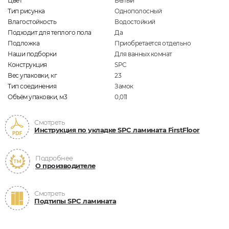
Цвет
Белый
Тип рисунка
Однополосный
Влагостойкость
Водостойкий
Подходит для теплого пола
Да
Подложка
Приобретается отдельно
Наши подборки
Для ванных комнат
Конструкция
SPC
Вес упаковки, кг
23
Тип соединения
Замок
Объём упаковки, м3
0,011
Смотреть
Инструкция по укладке SPC ламината FirstFloor
Подробнее
О производителе
Смотреть
Подтипы SPC ламината