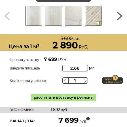
3 600
РУБ.
2 890
Цена за 1 м²
РУБ.
7 699
РУБ.
Цена за упаковку
м
2
Введите площадь
Запас
Количество упаковок
на подрезку
рассчитать доставку в регионы
1 892
ЭКОНОМИЯ:
руб.
7 699
ВАША ЦЕНА:
РУБ.