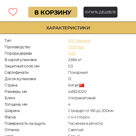
В КОРЗИНУ
КУПИТЬ ДЕШЕВЛЕ
ХАРАКТЕРИСТИКИ
Тип
SPC ламинат
Производство
FirstFloor
Порода дерева
Дуб
В одной упаковке
2,664
м
2
Защитный слой, мм
0,5
Сертификаты
Пожарный
Досок в упаковке
12
Страна
Китай
Размеры, мм
4х182х1220
Блеск
Ультраматовый
Толщина, мм
4
Ширина
Стандарт от 160 до 200мм
Фаска
с 4-х сторон
Поверхность на ощупь
Тиснение в регистр
Оттенок
Светлый