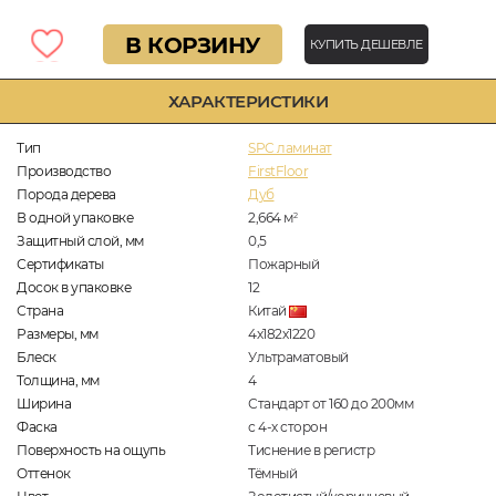
В КОРЗИНУ
КУПИТЬ ДЕШЕВЛЕ
ХАРАКТЕРИСТИКИ
Тип
SPC ламинат
Производство
FirstFloor
Порода дерева
Дуб
В одной упаковке
2,664
м
2
Защитный слой, мм
0,5
Сертификаты
Пожарный
Досок в упаковке
12
Страна
Китай
Размеры, мм
4х182х1220
Блеск
Ультраматовый
Толщина, мм
4
Ширина
Стандарт от 160 до 200мм
Фаска
с 4-х сторон
Поверхность на ощупь
Тиснение в регистр
Оттенок
Тёмный