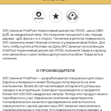
SPC ламинат FirstFloor Коричневый дикий лес 1F005 - цена 2 890
руб.
за квадратный метр. Это покрытие толщиной 4 мм, порода
дерева - дуб, фаска с 4-х сторон. Тиснение в регистр поверхность
SPC ламината имеет тёмный оттенок и ультраматовый блеск. Для
того, чтобы купить в Ростове-на-Дону SPC ламинат из коллекции
FirstFloor Коричневый дикий лес 1F005, положите товар в корзину
или свяжитесь с нами любым доступным способом. Товар есть в
наличии.
О ПРОИЗВОДИТЕЛЕ
SPC ламинат FirstFloor — разрабатывался специально для стран
Европы и Америки и имеет большую популярность на этих
континентах. Более 20 лет насчитывает история его успешных
продаж и эксплуатации. Ежегодно производится и продается
более 100 000 000 квадратных метров. Теперь этот продукт можно
приобрести и у нас. Идеальное сочетание характеристик,
пользовательских качеств и одновременно элегантности в
совокупности с ценой, делают наш SPC ламинат максимально
привлекательным к покупке. Его поверхность словно дерево, а