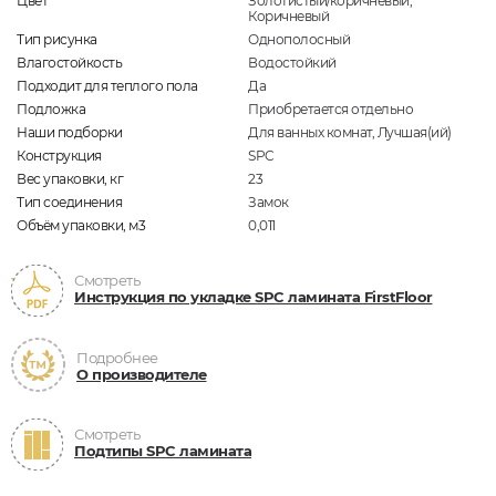
Цвет
Золотистый/коричневый,
Коричневый
Тип рисунка
Однополосный
Влагостойкость
Водостойкий
Подходит для теплого пола
Да
Подложка
Приобретается отдельно
Наши подборки
Для ванных комнат, Лучшая(ий)
Конструкция
SPC
Вес упаковки, кг
23
Тип соединения
Замок
Объём упаковки, м3
0,011
Смотреть
Инструкция по укладке SPC ламината FirstFloor
Подробнее
О производителе
Смотреть
Подтипы SPC ламината