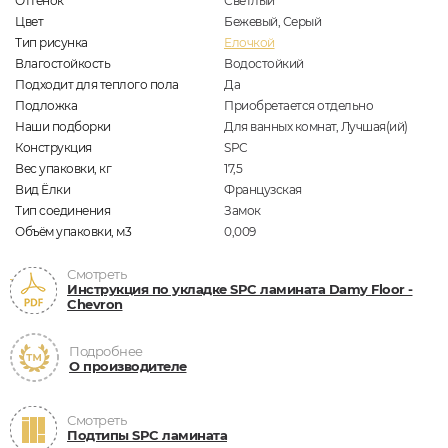
Оттенок
Светлый
Цвет
Бежевый, Серый
Тип рисунка
Елочкой
Влагостойкость
Водостойкий
Подходит для теплого пола
Да
Подложка
Приобретается отдельно
Наши подборки
Для ванных комнат, Лучшая(ий)
Конструкция
SPC
Вес упаковки, кг
17,5
Вид Ёлки
Французская
Тип соединения
Замок
Объём упаковки, м3
0,009
Смотреть
Инструкция по укладке SPC ламината Damy Floor -
Chevron
Подробнее
О производителе
Смотреть
Подтипы SPC ламината