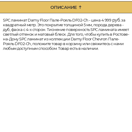
ОПИСАНИЕ
руб.
SPC ламинат Damy Floor Пале-Рояль DF02-Ch - цена 4 999
за
квадратный метр. Это покрытие толщиной 5 мм, порода дерева -
дуб, фаска с 4-х сторон. Тиснение поверхность SPC ламината имеет
светлый оттенок и матовый блеск. Для того, чтобы купить в Ростове-
на-Дону SPC ламинат из коллекции Damy Floor Chevron Пале-
Рояль DF02-Ch, положите товар в корзину или свяжитесь с нами
любым доступным способом. Товар есть в наличии.