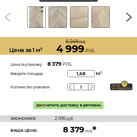
6 249
РУБ.
4 999
Цена за 1 м²
РУБ.
8 379
РУБ.
Цена за упаковку
м
2
Введите площадь
Запас
Количество упаковок
на подрезку
рассчитать доставку в регионы
2 095
ЭКОНОМИЯ:
руб.
8 379
ВАША ЦЕНА:
РУБ.