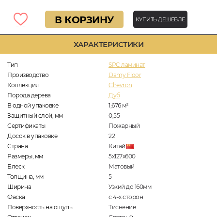
В КОРЗИНУ
КУПИТЬ ДЕШЕВЛЕ
ХАРАКТЕРИСТИКИ
Тип
SPC ламинат
Производство
Damy Floor
Коллекция
Chevron
Порода дерева
Дуб
В одной упаковке
1,676
м
2
Защитный слой, мм
0,55
Сертификаты
Пожарный
Досок в упаковке
22
Страна
Китай
Размеры, мм
5х127х600
Блеск
Матовый
Толщина, мм
5
Ширина
Узкий до 160мм
Фаска
с 4-х сторон
Поверхность на ощупь
Тиснение