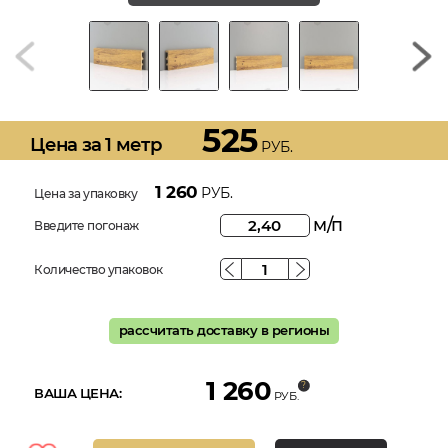
525
Цена за 1 метр
РУБ.
1 260
РУБ.
Цена за упаковку
м/п
Введите погонаж
Количество упаковок
рассчитать доставку в регионы
1 260
ВАША ЦЕНА:
РУБ.