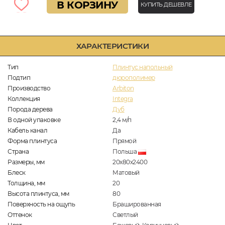
В КОРЗИНУ
КУПИТЬ ДЕШЕВЛЕ
ХАРАКТЕРИСТИКИ
Тип
Плинтус напольный
Подтип
дюрополимер
Производство
Arbiton
Коллекция
Integra
Порода дерева
Дуб
В одной упаковке
2,4
м/п
Кабель канал
Да
Форма плинтуса
Прямой
Страна
Польша
Размеры, мм
20х80х2400
Блеск
Матовый
Толщина, мм
20
Высота плинтуса, мм
80
Поверхность на ощупь
Брашированная
Оттенок
Светлый