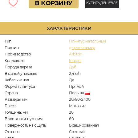
В КОРЗИНУ
КУПИТЬ ДЕШЕВЛЕ
ХАРАКТЕРИСТИКИ
Тип
Плинтус напольный
Подтип
дюрополимер
Производство
Arbiton
Коллекция
Integra
Порода дерева
Дуб
В одной упаковке
2,4
м/п
Кабель канал
Да
Форма плинтуса
Прямой
Страна
Польша
Размеры, мм
20х80х2400
Блеск
Матовый
Толщина, мм
20
Высота плинтуса, мм
80
Поверхность на ощупь
Брашированная
Оттенок
Светлый