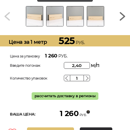
525
Цена за 1 метр
РУБ.
1 260
РУБ.
Цена за упаковку
м/п
Введите погонаж
Количество упаковок
рассчитать доставку в регионы
1 260
ВАША ЦЕНА:
РУБ.