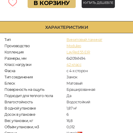
В КОРЗИНУ
КУПИТЬ ДЕШЕВЛЕ
ХАРАКТЕРИСТИКИ
Тип
Виниловый ламинат
Производство
Moduleo
Коллекция
LayRed 55 EIR
Размеры, мм
6х209х1494
Класс нагрузки
42 класс
Фаска
с 4-х сторон
Тип соединения
Замок
Блеск
Матовый
Поверхность на ощупь
Брашированная
Подходит для теплого пола
Да
Влагостойкость
Водостойкий
В одной упаковке
1,87
м
2
Досок в упаковке
6
Вес упаковки, кг
16,8
Объём упаковки, м3
0,012