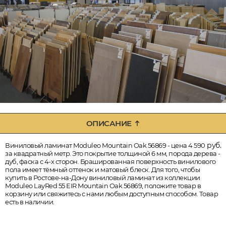
ОПИСАНИЕ
руб.
Виниловый ламинат Moduleo Mountain Oak 56869 - цена 4 590
за квадратный метр. Это покрытие толщиной 6 мм, порода дерева -
дуб, фаска с 4-х сторон. Брашированная поверхность винилового
пола имеет тёмный оттенок и матовый блеск. Для того, чтобы
купить в Ростове-на-Дону виниловый ламинат из коллекции
Moduleo LayRed 55 EIR Mountain Oak 56869, положите товар в
корзину или свяжитесь с нами любым доступным способом. Товар
есть в наличии.