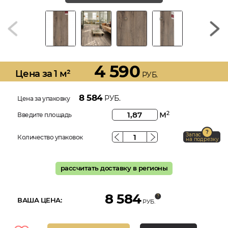
4 590
Цена за 1 м²
РУБ.
8 584
РУБ.
Цена за упаковку
м
2
Введите площадь
Запас
Количество упаковок
на подрезку
рассчитать доставку в регионы
8 584
ВАША ЦЕНА:
РУБ.