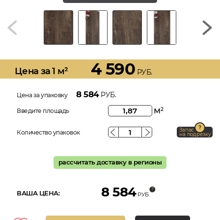
4 590
Цена за 1 м²
РУБ.
8 584
РУБ.
Цена за упаковку
м
2
Введите площадь
Запас
Количество упаковок
на подрезку
рассчитать доставку в регионы
8 584
ВАША ЦЕНА:
РУБ.