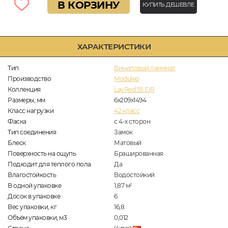
В КОРЗИНУ
КУПИТЬ ДЕШЕВЛЕ
ХАРАКТЕРИСТИКИ
Тип
Виниловый ламинат
Производство
Moduleo
Коллекция
LayRed 55 EIR
Размеры, мм
6х209х1494
Класс нагрузки
42 класс
Фаска
с 4-х сторон
Тип соединения
Замок
Блеск
Матовый
Поверхность на ощупь
Брашированная
Подходит для теплого пола
Да
Влагостойкость
Водостойкий
В одной упаковке
1,87
м
2
Досок в упаковке
6
Вес упаковки, кг
16,8
Объём упаковки, м3
0,012