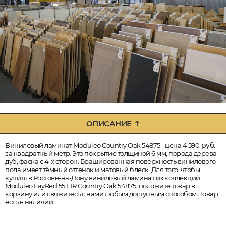
ОПИСАНИЕ
руб.
Виниловый ламинат Moduleo Country Oak 54875 - цена 4 590
за квадратный метр. Это покрытие толщиной 6 мм, порода дерева -
дуб, фаска с 4-х сторон. Брашированная поверхность винилового
пола имеет тёмный оттенок и матовый блеск. Для того, чтобы
купить в Ростове-на-Дону виниловый ламинат из коллекции
Moduleo LayRed 55 EIR Country Oak 54875, положите товар в
корзину или свяжитесь с нами любым доступным способом. Товар
есть в наличии.