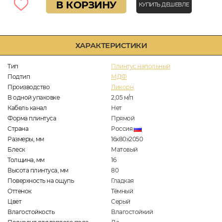
В КОРЗИНУ
КУПИТЬ ДЕШЕВЛЕ
ХАРАКТЕРИСТИКИ
Тип
Плинтус напольный
Подтип
МДФ
Производство
Ликорн
В одной упаковке
2,05
м/п
Кабель канал
Нет
Форма плинтуса
Прямой
Страна
Россия
Размеры, мм
16х80х2050
Блеск
Матовый
Толщина, мм
16
Высота плинтуса, мм
80
Поверхность на ощупь
Гладкая
Оттенок
Тёмный
Цвет
Серый
Влагостойкость
Влагостойкий