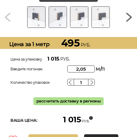
495
Цена за 1 метр
РУБ.
1 015
РУБ.
Цена за упаковку
м/п
Введите погонаж
Количество упаковок
рассчитать доставку в регионы
1 015
ВАША ЦЕНА:
РУБ.