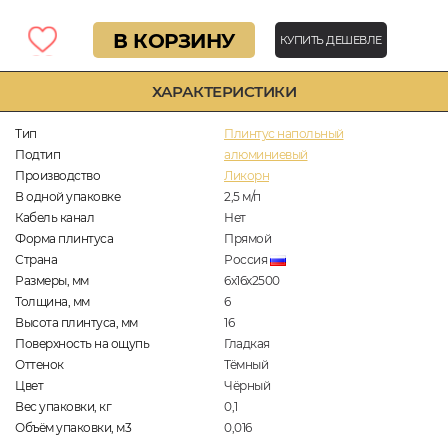
В КОРЗИНУ
КУПИТЬ ДЕШЕВЛЕ
ХАРАКТЕРИСТИКИ
Тип
Плинтус напольный
Подтип
алюминиевый
Производство
Ликорн
В одной упаковке
2,5
м/п
Кабель канал
Нет
Форма плинтуса
Прямой
Страна
Россия
Размеры, мм
6х16х2500
Толщина, мм
6
Высота плинтуса, мм
16
Поверхность на ощупь
Гладкая
Оттенок
Тёмный
Цвет
Чёрный
Вес упаковки, кг
0,1
Объём упаковки, м3
0,016