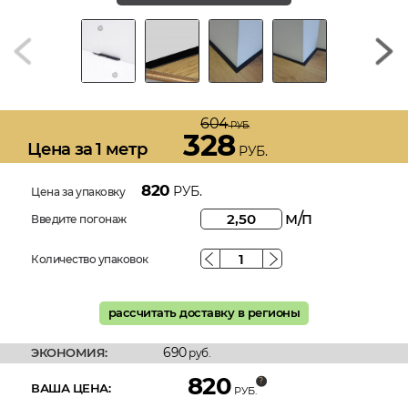
604
РУБ.
328
Цена за 1 метр
РУБ.
820
РУБ.
Цена за упаковку
м/п
Введите погонаж
Количество упаковок
рассчитать доставку в регионы
690
ЭКОНОМИЯ:
руб.
820
ВАША ЦЕНА:
РУБ.