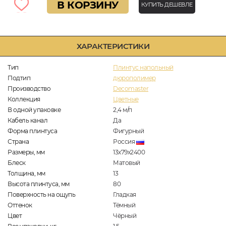
В КОРЗИНУ
КУПИТЬ ДЕШЕВЛЕ
ХАРАКТЕРИСТИКИ
Тип
Плинтус напольный
Подтип
дюрополимер
Производство
Decomaster
Коллекция
Цветные
В одной упаковке
2,4
м/п
Кабель канал
Да
Форма плинтуса
Фигурный
Страна
Россия
Размеры, мм
13х79х2400
Блеск
Матовый
Толщина, мм
13
Высота плинтуса, мм
80
Поверхность на ощупь
Гладкая
Оттенок
Тёмный
Цвет
Чёрный