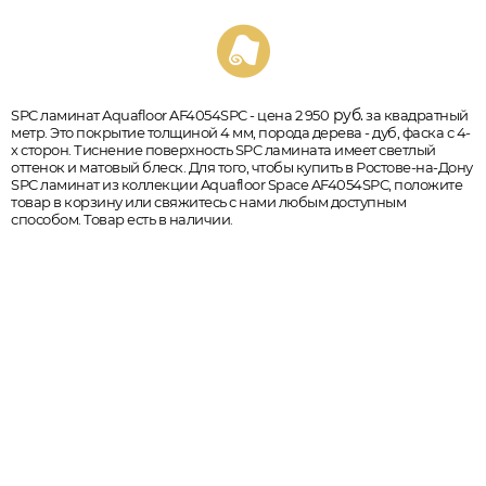
руб.
SPC ламинат Aquafloor AF4054SPC - цена 2 950
за квадратный
метр. Это покрытие толщиной 4 мм, порода дерева - дуб, фаска с 4-
х сторон. Тиснение поверхность SPC ламината имеет светлый
оттенок и матовый блеск. Для того, чтобы купить в Ростове-на-Дону
SPC ламинат из коллекции Aquafloor Space AF4054SPC, положите
товар в корзину или свяжитесь с нами любым доступным
способом. Товар есть в наличии.