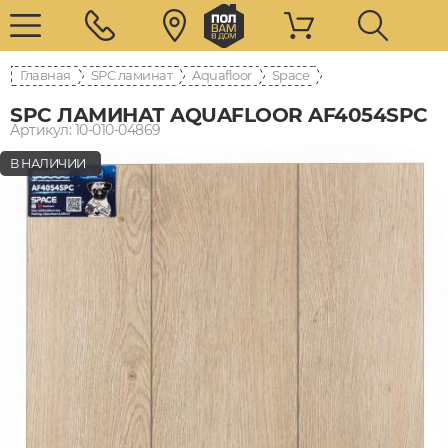
Главная
SPC ламинат
Aquafloor
Space
SPC ЛАМИНАТ AQUAFLOOR AF4054SPC
Артикул: 10-010-04869
В НАЛИЧИИ