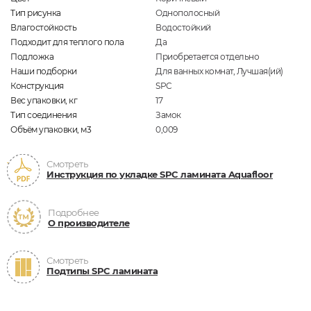
Тип рисунка
Однополосный
Влагостойкость
Водостойкий
Подходит для теплого пола
Да
Подложка
Приобретается отдельно
Наши подборки
Для ванных комнат, Лучшая(ий)
Конструкция
SPC
Вес упаковки, кг
17
Тип соединения
Замок
Объём упаковки, м3
0,009
Смотреть
Инструкция по укладке SPC ламината Aquafloor
Подробнее
О производителе
Смотреть
Подтипы SPC ламината