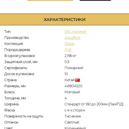
ХАРАКТЕРИСТИКИ
Тип
SPC ламинат
Производство
Aquafloor
Коллекция
Space
Порода дерева
Дуб
В одной упаковке
2,196
м
2
Защитный слой, мм
0,5
Сертификаты
Пожарный
Досок в упаковке
10
Страна
Китай
Размеры, мм
4х180х1220
Блеск
Матовый
Толщина, мм
4
Ширина
Стандарт от 160 до 200мм (Лам/ПД)
Фаска
с 4-х сторон
Поверхность на ощупь
Тиснение
Оттенок
Светлый
Цвет
Коричневый