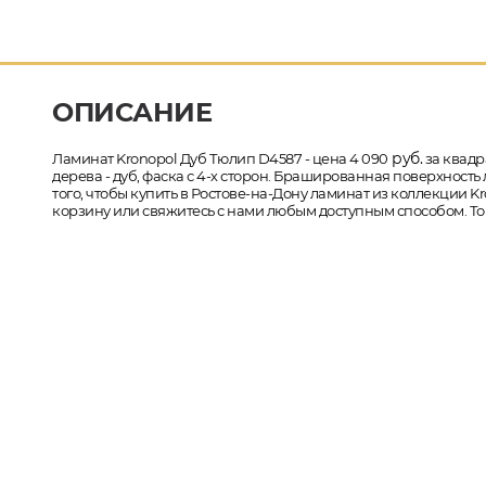
ОПИСАНИЕ
руб.
Ламинат Kronopol Дуб Тюлип D4587 - цена 4 090
за квадр
дерева - дуб, фаска с 4-х сторон. Брашированная поверхность
того, чтобы купить в Ростове-на-Дону ламинат из коллекции K
корзину или свяжитесь с нами любым доступным способом. Тов