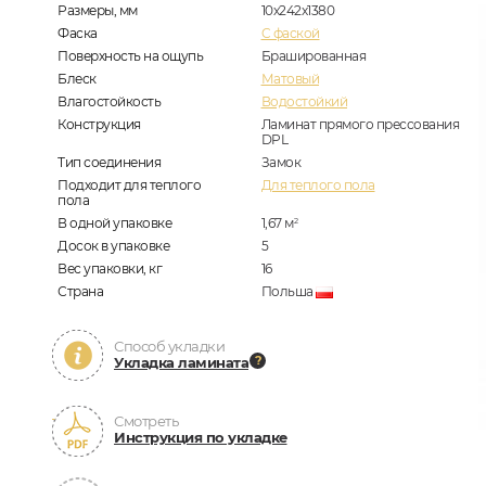
Размеры, мм
10х242х1380
Фаска
C фаской
Поверхность на ощупь
Брашированная
Блеск
Матовый
Влагостойкость
Водостойкий
Конструкция
Ламинат прямого прессования
DPL
Тип соединения
Замок
Подходит для теплого
Для теплого пола
пола
В одной упаковке
1,67
м
2
Досок в упаковке
5
Вес упаковки, кг
16
Страна
Польша
Способ укладки
Укладка ламината
Смотреть
Инструкция по укладке