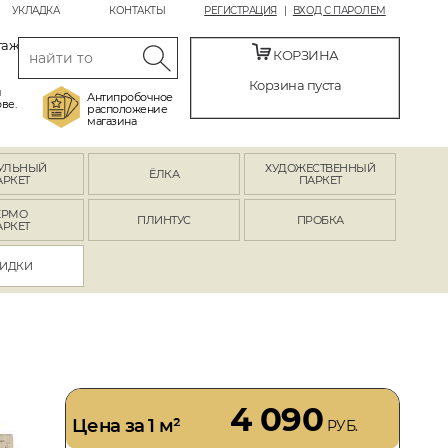
УКЛАДКА
КОНТАКТЫ
РЕГИСТРАЦИЯ
ВХОД С ПАРОЛЕМ
таж
КОРЗИНА
Корзина пуста
й
Антипробочное
ве.
расположение
магазина
УЛЬНЫЙ
ХУДОЖЕСТВЕННЫЙ
ЁЛКА
АРКЕТ
ПАРКЕТ
ЕРМО
ПЛИНТУС
ПРОБКА
АРКЕТ
ИДКИ
4 090
Цена за 1 м²
РУБ.