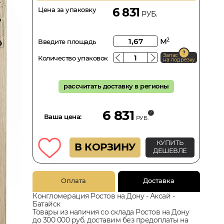
Цена за упаковку
6 831
РУБ.
м
2
Введите площадь
Запас
Количество упаковок
на подрезку
рассчитать доставку в регионы
6 831
Ваша цена:
РУБ.
КУПИТЬ
В КОРЗИНУ
ДЕШЕВЛЕ
Оплата
Доставка
Конгломерация Ростов на Дону - Аксай -
Батайск
Товары из наличия со склада Ростов на Дону
до 300 000 руб. доставим без предоплаты на