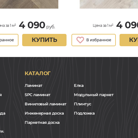
4 090
4 09
на за 1 м²
Цена за 1 м²
руб.
КУПИТЬ
КУ
КАТАЛОГ
Ламинат
Елка
я
SPC ламинат
Модульный паркет
Виниловый ламинат
Плинтус
нда
Инженерная доска
Подложка
Паркетная доска
ы.