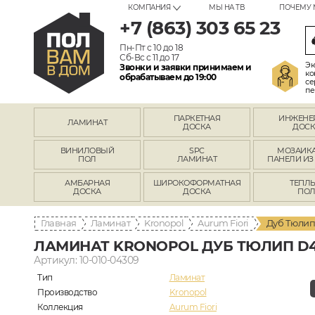
КОМПАНИЯ
МЫ НА ТВ
ПОЧЕМУ 
+7 (863) 303 65 23
Пн-Пт с 10 до 18
Сб-Вс с 11 до 17
Эк
Звонки и заявки принимаем и
ко
обрабатываем до 19:00
се
пе
ПАРКЕТНАЯ
ИНЖЕНЕ
ЛАМИНАТ
ДОСКА
ДОСК
ВИНИЛОВЫЙ
SPC
МОЗАИКА
ПОЛ
ЛАМИНАТ
ПАНЕЛИ ИЗ
АМБАРНАЯ
ШИРОКОФОРМАТНАЯ
ТЕПЛ
ДОСКА
ДОСКА
ПО
Главная
Ламинат
Kronopol
Aurum Fiori
Дуб Тюлип
ЛАМИНАТ KRONOPOL ДУБ ТЮЛИП D4
Артикул: 10-010-04309
Тип
Ламинат
Производство
Kronopol
Коллекция
Aurum Fiori