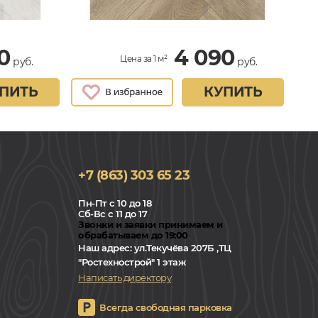
0
4 090
Цена за 1 м²
руб.
руб.
ПИТЬ
КУПИТЬ
+7 (863) 303 65 23
Пн-Пт с 10 до 18
Сб-Вс с 11 до 17
Звонки и заявки принимаем и
обрабатываем до 19:00
Наш адрес:
ул.Текучёва 207Б ,ТЦ
"Ростехнострой" 1 этаж
Написать директору
Всегда свободная парковка