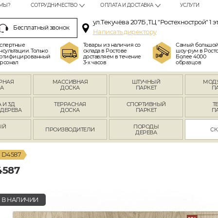
МЫ?
СОТРУДНИЧЕСТВО
ОПЛАТА И ДОСТАВКА
УСЛУГИ
ул.Текучёва 207Б ,ТЦ "Ростехнострой" 1 э
Бесплатный звонок
Написать директору
спертные
Товары из наличия со
Самый большо
нсультации. Только
склада в Ростове
шоу-рум в Росто
ртифицированный
доставляем в течение
Более 4000
рсонал
3-х часов
образцов
РНАЯ
МАССИВНАЯ
ШТУЧНЫЙ
МОД
А
ДОСКА
ПАРКЕТ
П
 И 3Д
ТЕРРАСНАЯ
СПОРТИВНЫЙ
Т
 ДЕРЕВА
ДОСКА
ПАРКЕТ
П
ЫЙ
ПОРОДЫ
ПРОИЗВОДИТЕЛИ
СК
Л
ДЕРЕВА
 D4587
587
В НАЛИЧИИ