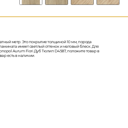
атный метр. Это покрытие толщиной 10 мм, порода
 ламината имеет светлый оттенок и матовый блеск. Для
ronopol Aurum Fiori Дуб Тюлип D4587, положите товар в
ар есть в наличии.